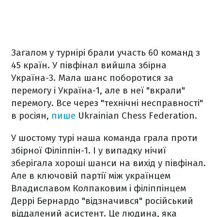
Загалом у турнірі брали участь 60 команд з
45 країн. У півфінал вийшла збірна
Україна-3. Мала шанс поборотися за
перемогу і Україна-1, але в неї "вкрали"
перемогу. Все через "технічні несправності"
в росіян,
пише
Ukrainian Chess Federation.
У шостому турі наша команда грала проти
збірної Філіппін-1. І у випадку нічиї
зберігала хороші шанси на вихід у півфінал.
Але в ключовій партії між українцем
Владиславом Колпаковим і філіппінцем
Деррі Бернардо "відзначився" російський
віддалений асистент. Це людина, яка