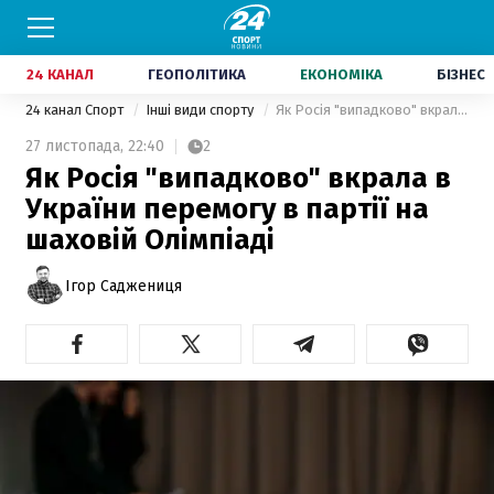
24 КАНАЛ
ГЕОПОЛІТИКА
ЕКОНОМІКА
БІЗНЕС
24 канал Спорт
Інші види спорту
Як Росія "випадково" вкрала в України перемогу в партії на шаховій Олімпіаді
27 листопада,
22:40
2
Як Росія "випадково" вкрала в
України перемогу в партії на
шаховій Олімпіаді
Ігор Саджениця