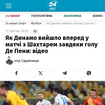
24 КАНАЛ
ГЕОПОЛІТИКА
ЕКОНОМІКА
БІЗНЕС
24 канал Спорт
Футбол
Як Динамо вийшло вперед у матчі з Шахтарем завдяки голу Де Пени: відео
17 квітня,
20:25
1
Як Динамо вийшло вперед у
матчі з Шахтарем завдяки голу
Де Пени: відео
Ігор Саджениця