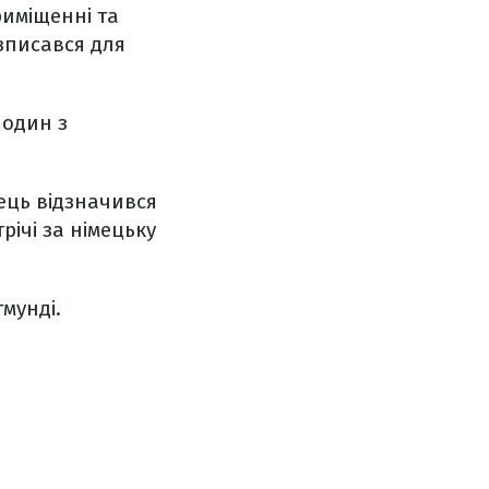
риміщенні та
зписався для
 один з
ець відзначився
ічі за німецьку
тмунді.