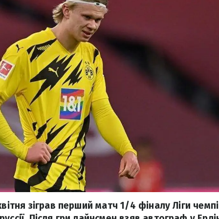
квітня зіграв перший матч 1/4 фіналу Ліги чемп
уссії. Після гри лайнсмен взяв автограф у Ерлі