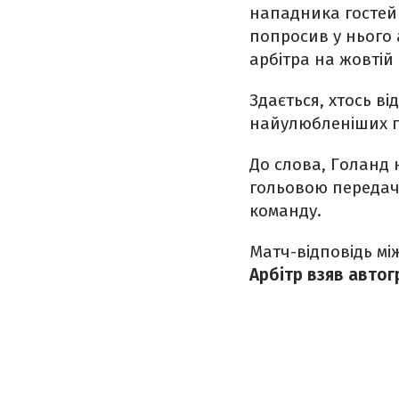
нападника гостей 
попросив у нього 
арбітра на жовтій 
Здається, хтось в
найулюбленіших г
До слова, Голанд 
гольовою передаче
команду.
Матч-відповідь між
Арбітр взяв автог