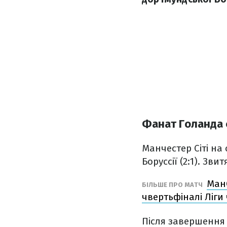
Фанат Голанда 
Манчестер Сіті на
Боруссії (2:1). Зви
МанС
БІЛЬШЕ ПРО МАТЧ
чвертьфіналі Ліги
Після завершення 