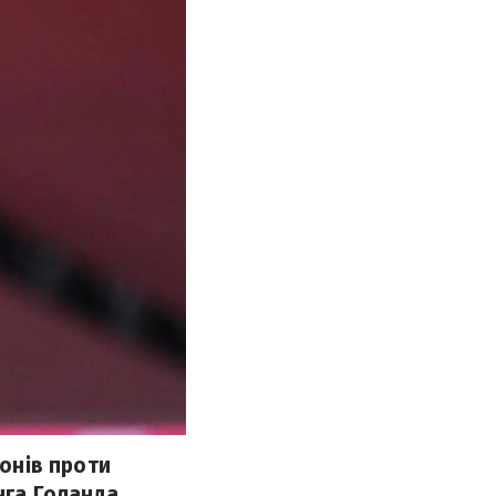
іонів проти
нга Голанда.