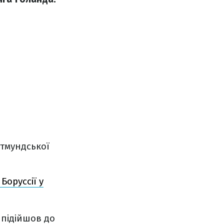
ртмундської
Боруссії у
 підійшов до