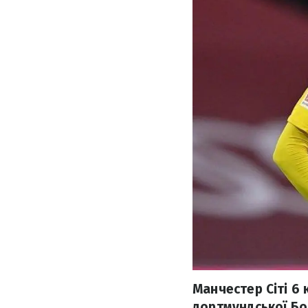
Манчестер Сіті 6 
дортмундської Бор