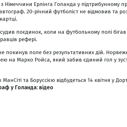
з Німеччини Ерлінга Голанда у підтрибунному п
автограф. 20-річний футболіст не відмовив та ро
картці.
ідсудив поєдинок, коли на футбольному полі бігав
равців рефері.
не покинув поле без результативних дій. Норвеж
ю на Марко Ройса, який забив єдиний гол у зустр
 МанСіті та Боруссією відбудеться 14 квітня у Дор
раф у Голанда: відео