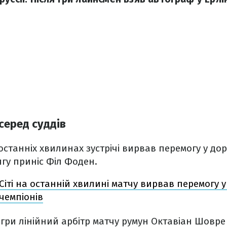
серед суддів
 останніх хвилинах зустрічі вирвав перемогу у до
тягу приніс Філ Фоден.
іті на останній хвилині матчу вирвав перемогу у 
 чемпіонів
гри лінійний арбітр матчу румун Октавіан Шовре