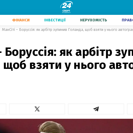
ФІНАНСИ
ІНВЕСТИЦІЇ
НЕРУХОМІСТЬ
ПРАВ
МанСіті – Боруссія: як арбітр зупинив Голанда, щоб взяти у нього автогра
– Боруссія: як арбітр з
 щоб взяти у нього авт