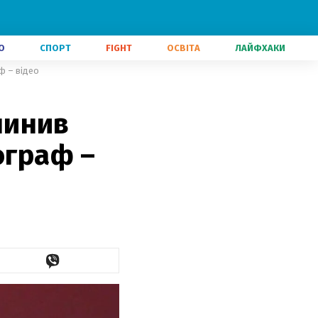
О
СПОРТ
FIGHT
ОСВІТА
ЛАЙФХАКИ
ф – відео
упинив
ограф –