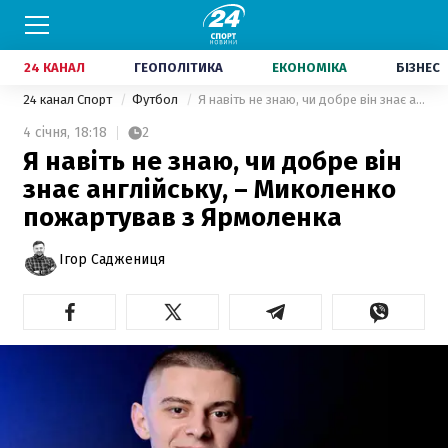
24 КАНАЛ
ГЕОПОЛІТИКА
ЕКОНОМІКА
БІЗНЕС
24 канал Спорт
Футбол
Я навіть не знаю, чи добре він знає англійську, – Миколенко пожартував з Ярмоленка
4 січня,
18:18
2
Я навіть не знаю, чи добре він
знає англійську, – Миколенко
пожартував з Ярмоленка
Ігор Саджениця