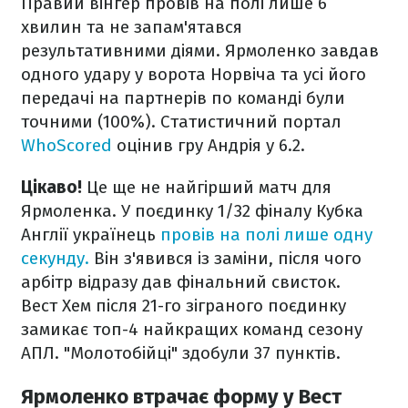
Правий вінгер провів на полі лише 6
хвилин та не запам'ятався
результативними діями. Ярмоленко завдав
одного удару у ворота Норвіча та усі його
передачі на партнерів по команді були
точними (100%). Статистичний портал
WhoScored
оцінив гру Андрія у 6.2.
Цікаво!
Це ще не найгірший матч для
Ярмоленка. У поєдинку 1/32 фіналу Кубка
Англії українець
провів на полі лише одну
секунду.
Він з'явився із заміни, після чого
арбітр відразу дав фінальний свисток.
Вест Хем після 21-го зіграного поєдинку
замикає топ-4 найкращих команд сезону
АПЛ. "Молотобійці" здобули 37 пунктів.
Ярмоленко втрачає форму у Вест