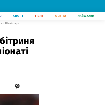
О
СПОРТ
FIGHT
ОСВІТА
ЛАЙФХАКИ
наті Швейцарії
рбітриня
іонаті