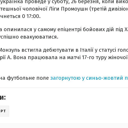
українка проведе у суботу, 26 березня, коли вик
мтешньої чоловічої Ліги Промоушн (третій дивізіон
чнеться 0 17:00.
 опинилася у самому епіцентрі бойових дій під 
 успішно евакуюватися.
онзуль встигла дебютувати в Італії у статусі гол
рії А. Вона працювала на матчі 17-го туру жіночої 
на футбольне поле
загорнутою у синьо-жовтий 
и:
ОРТ