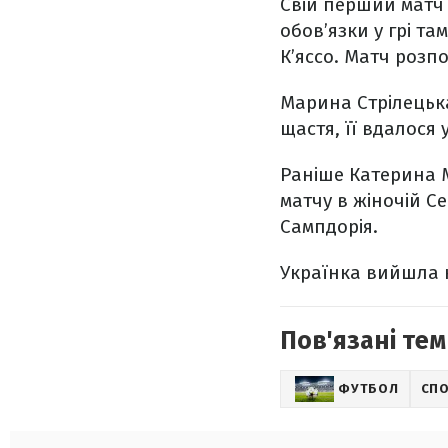
Свій перший матч 
обов’язки у грі та
К’яссо. Матч розпо
Марина Стрілецька
щастя, її вдалося
Раніше Катерина М
матчу в жіночій Се
Сампдорія.
Українка вийшла 
Пов'язані тем
ФУТБОЛ
СП