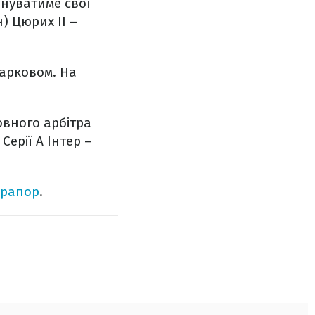
онуватиме свої
) Цюрих ІІ –
Харковом. На
овного арбітра
Серії А Інтер –
прапор
.