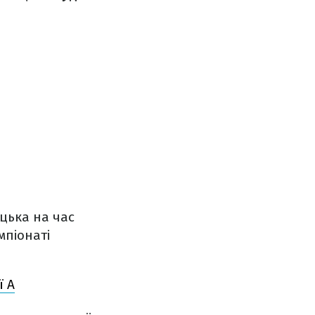
ецька на час
мпіонаті
ї А