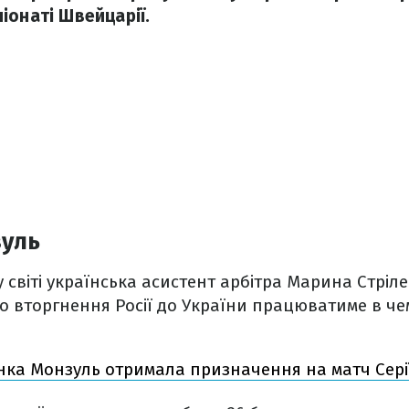
іонаті Швейцарії.
зуль
у світі українська асистент арбітра Марина Стріл
 вторгнення Росії до України працюватиме в че
нка Монзуль отримала призначення на матч Сері