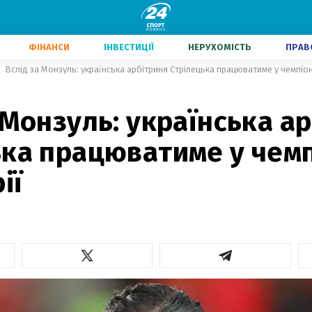
ФІНАНСИ
ІНВЕСТИЦІЇ
НЕРУХОМІСТЬ
ПРАВ
Вслід за Монзуль: українська арбітриня Стрілецька працюватиме у чемпіо
1
 Монзуль: українська а
ька працюватиме у чемп
ії