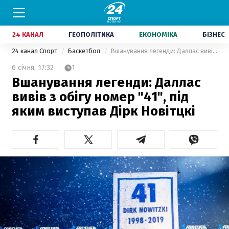
24 КАНАЛ
ГЕОПОЛІТИКА
ЕКОНОМІКА
БІЗНЕС
24 канал Спорт
Баскетбол
Вшанування легенди: Даллас вивів з обігу номер "41", під яким виступав Дірк Новітцкі
6 січня,
17:32
1
Вшанування легенди: Даллас
вивів з обігу номер "41", під
яким виступав Дірк Новітцкі