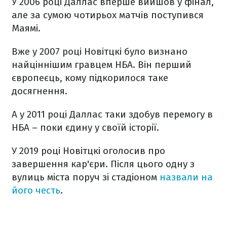
У 2006 році Даллас вперше вийшов у фінал,
але за сумою чотирьох матчів поступився
Маямі.
Вже у 2007 році Новітцкі було визнано
найціннішим гравцем НБА. Він перший
європеєць, кому підкорилося таке
досягнення.
А у 2011 році Даллас таки здобув перемогу в
НБА – поки єдину у своїй історії.
У 2019 році Новітцкі оголосив про
завершення кар'єри. Після цього одну з
вулиць міста поруч зі стадіоном
назвали на
його честь
.