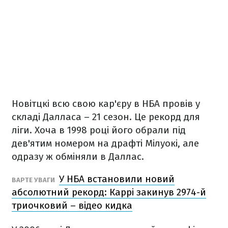
Новітцкі всю свою кар'єру в НБА провів у
складі Далласа – 21 сезон. Це рекорд для
ліги. Хоча в 1998 році його обрали під
дев'ятим номером на драфті Мілуокі, але
одразу ж обміняли в Даллас.
У НБА встановили новий
ВАРТЕ УВАГИ
абсолютний рекорд: Каррі закинув 2974-й
триочковий – відео кидка