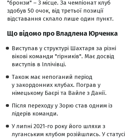
"бронзи" – 3 місце. За чемпіонат клуб
здобув 50 очок, від третьої позиції
відставання склало лише один пункт.
Що відомо про Владлена Юрченка
Виступав у структурі Шахтаря за різні
вікові команди "гірників". Має досвід
виступів в Іллічівці.
Також має непоганий період
у закордонних клубах. Пограв у
німецькому Баєрі та Вайле з Данії.
Після переходу у Зорю став одним із
лідерів команди.
У липні 2021-го року його шляхи з
луганським клубом розійшлись. У статусі