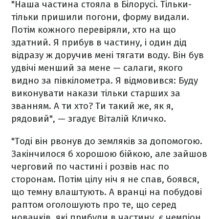
"Наша частина стояла в Білорусі. Тільки-
тільки пришили погони, форму видали.
Потім кожного перевіряли, хто на що
здатний. Я прибув в частину, і один дід
відразу ж доручив мені тягати воду. Він був
удвічі менший за мене — салаги, якого
видно за півкілометра. Я відмовився: Буду
виконувати накази тільки старших за
званням. А ти хто? Ти такий же, як я,
рядовий", — згадує Віталій Кличко.
"Тоді він рвонув до земляків за допомогою.
Закінчилося б хорошою бійкою, але зайшов
черговий по частині і розвів нас по
сторонам. Потім цілу ніч я не спав, боявся,
що темну влаштують. А вранці на побудові
раптом оголошують про те, що серед
новачків, які прибули в частину, є чемпіон