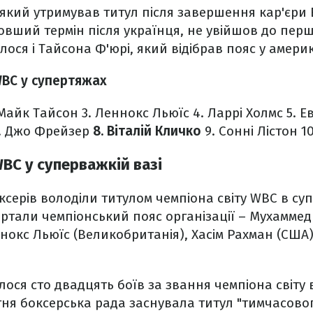
який утримував титул після завершення кар'єри 
довший термін після українця, не увійшов до перш
лося і Тайсона Ф'юрі, який відібрав пояс у амери
WBC у супертяжах
 Майк Тайсон
3. Леннокс Льюїс
4. Ларрі Холмс
5. Е
. Джо Фрейзер
8. Віталій Кличко
9. Сонні Лістон
10
WBC у суперважкій вазі
ксерів володіли титулом чемпіона світу WBC в суп
ертали чемпіонський пояс організації – Мухаммед
нокс Льюїс (Великобританія), Хасім Рахман (США) 
улося сто двадцять боїв за звання чемпіона світу 
ітня боксерська рада заснувала титул "тимчасово