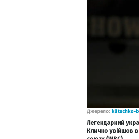
Джерело:
klitschko-
Легендарний укра
Кличко увійшов в
союзу (WBC).