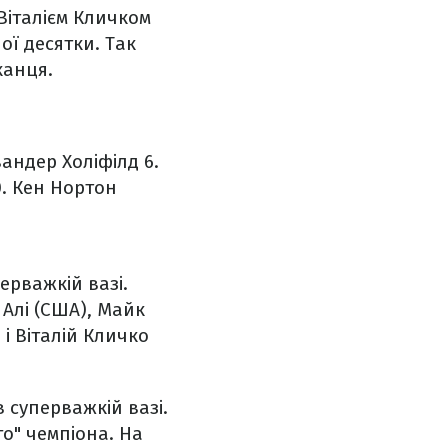
Віталієм Кличком
ої десятки. Так
канця.
вандер Холіфілд
6.
. Кен Нортон
ерважкій вазі.
 Алі (США), Майк
і Віталій Кличко
в суперважкій вазі.
го" чемпіона. На