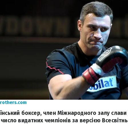
brothers.com
їнський боксер, член Міжнародного залу слави 
 число видатних чемпіонів за версією Всесвітн