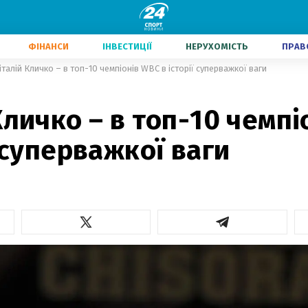
ФІНАНСИ
ІНВЕСТИЦІЇ
НЕРУХОМІСТЬ
ПРАВ
італій Кличко – в топ-10 чемпіонів WBC в історії суперважкої ваги
Кличко – в топ-10 чемп
ї суперважкої ваги