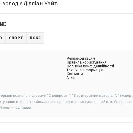
володіє Ділліан Уайт.
и:
О
СПОРТ
БОКС
Рекламодавцям
Правила користування
Політика конфіденційності
Технічна інформація
Контакти
Архів
теріали позначені словами "Спецпроєкт", "Партнерський матеріал", "Експерт
итування можна ознайомитись в правилах користування сайтом. Усі права 
Люкс"», 24 Канал.