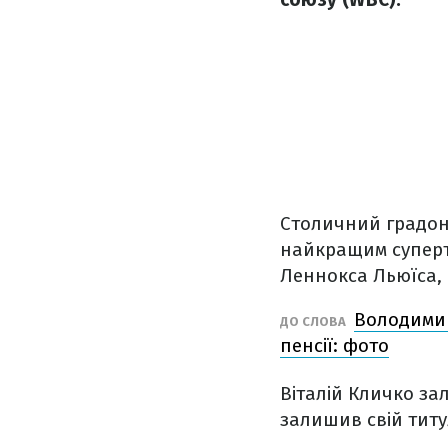
Столичний градон
найкращим суперт
Леннокса Льюїса,
Володимир
ДО СЛОВА
пенсії: фото
Віталій Кличко за
залишив свій тит