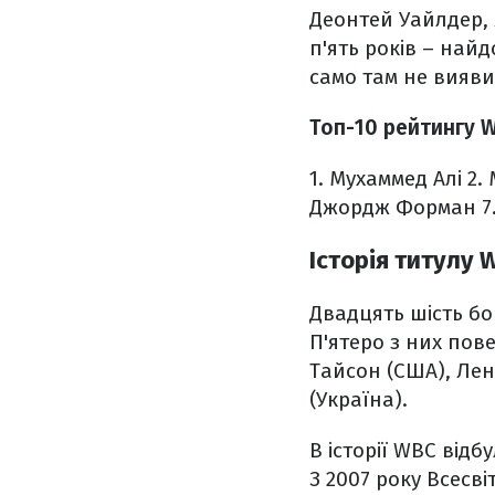
Деонтей Уайлдер, 
п'ять років – най
само там не вияви
Топ-10 рейтингу 
1. Мухаммед Алі
2.
Джордж Форман
7
Історія титулу 
Двадцять шість бо
П'ятеро з них пов
Тайсон (США), Лен
(Україна).
В історії WBC відб
З 2007 року Всесв