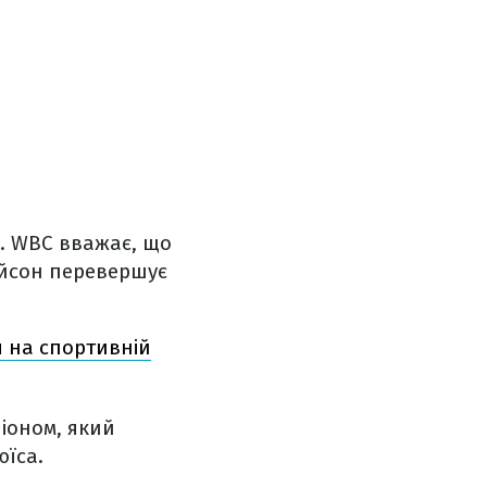
. WBC вважає, що
айсон перевершує
 на спортивній
піоном, який
їса.