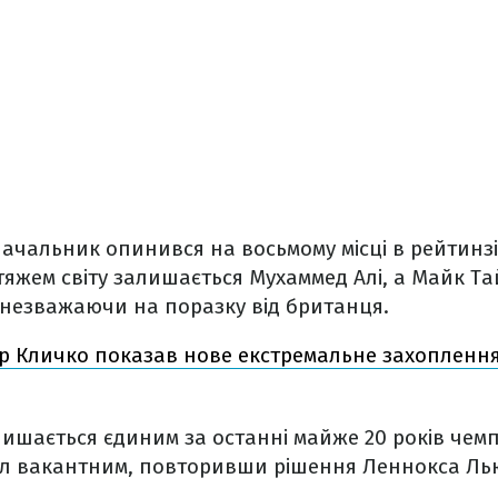
ачальник опинився на восьмому місці в рейтинзі
яжем світу залишається Мухаммед Алі, а Майк Т
 незважаючи на поразку від британця.
 Кличко показав нове екстремальне захоплення
лишається єдиним за останні майже 20 років чем
ул вакантним, повторивши рішення Леннокса Лью