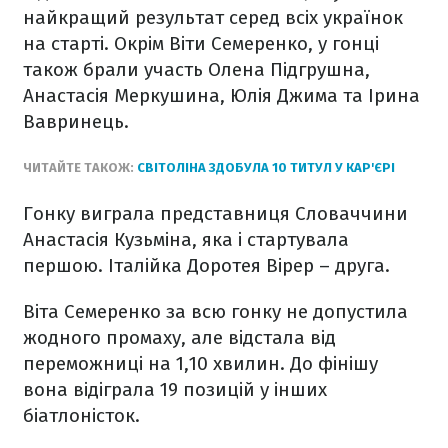
найкращий результат серед всіх українок
на старті. Окрім Віти Семеренко, у гонці
також брали участь Олена Підгрушна,
Анастасія Меркушина, Юлія Джима та Ірина
Вавринець.
ЧИТАЙТЕ ТАКОЖ:
СВІТОЛІНА ЗДОБУЛА 10 ТИТУЛ У КАР'ЄРІ
Гонку виграла представниця Словаччини
Анастасія Кузьміна, яка і стартувала
першою. Італійка Доротея Вірер – друга.
Віта Семеренко за всю гонку не допустила
жодного промаху, але відстала від
переможниці на 1,10 хвилин. До фінішу
вона відіграла 19 позицій у інших
біатлоністок.