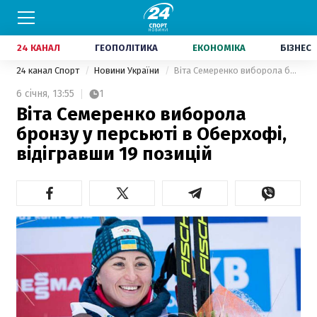
24 КАНАЛ
ГЕОПОЛІТИКА
ЕКОНОМІКА
БІЗНЕС
24 канал Спорт
Новини України
Віта Семеренко виборола бронзу у персьюті в Оберхофі, відігравши 19 позицій
6 січня,
13:55
1
Віта Семеренко виборола
бронзу у персьюті в Оберхофі,
відігравши 19 позицій