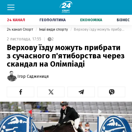
24 КАНАЛ
ГЕОПОЛІТИКА
ЕКОНОМІКА
БІЗНЕС
24 канал Спорт
Інші види спорту
Верхову їзду можуть прибрати з сучасного п'ятиборства через скандал на Олімпіаді
2 листопада,
17:55
2
Верхову їзду можуть прибрати
з сучасного п'ятиборства через
скандал на Олімпіаді
Ігор Саджениця