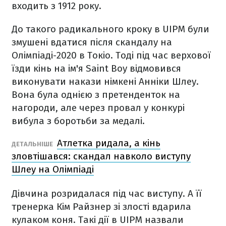
входить з 1912 року.
До такого радикального кроку в UIPM були
змушені вдатися після скандалу на
Олімпіаді-2020 в Токіо. Тоді під час верхової
їзди кінь на ім'я Saint Boy відмовився
виконувати накази німкені Анніки Шлеу.
Вона була однією з претенденток на
нагороди, але через провал у конкурі
вибула з боротьби за медалі.
Атлетка ридала, а кінь
ДЕТАЛЬНІШЕ
зловтішався: скандал навколо виступу
Шлеу на Олімпіаді
Дівчина розридалася під час виступу. А її
тренерка Кім Райзнер зі злості вдарила
кулаком коня. Такі дії в UIPM назвали