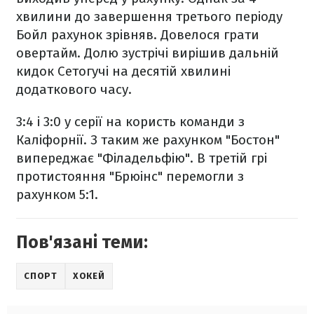
хвилини до завершення третього періоду
Бойл рахунок зрівняв. Довелося грати
овертайм. Долю зустрічі вирішив дальній
кидок Сетогучі на десятій хвилині
додаткового часу.
3:4 і 3:0 у серії на користь команди з
Каліфорнії. З таким же рахунком "Бостон"
випереджає "Філадельфію". В третій грі
протистояння "Брюінс" перемогли з
рахунком 5:1.
Пов'язані теми:
СПОРТ
ХОКЕЙ