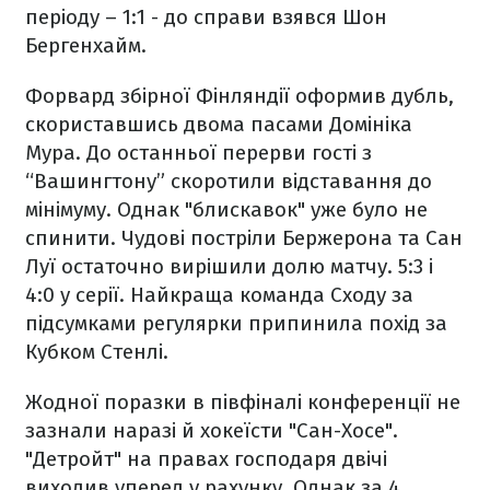
періоду – 1:1 - до справи взявся Шон
Бергенхайм.
Форвард збірної Фінляндії оформив дубль,
скориставшись двома пасами Домініка
Мура. До останньої перерви гості з
“Вашингтону” скоротили відставання до
мінімуму. Однак "блискавок" уже було не
спинити. Чудові постріли Бержерона та Сан
Луї остаточно вирішили долю матчу. 5:3 і
4:0 у серії. Найкраща команда Сходу за
підсумками регулярки припинила похід за
Кубком Стенлі.
Жодної поразки в півфіналі конференції не
зазнали наразі й хокеїсти "Сан-Хосе".
"Детройт" на правах господаря двічі
виходив уперед у рахунку. Однак за 4