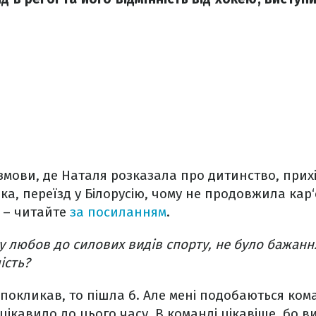
мови, де Наталя розказала про дитинство, прихі
а, переїзд у Білорусію, чому не продовжила кар‘є
а – читайте
за посиланням
.
 любов до силових видів спорту, не було бажання
ість?
 покликав, то пішла б. Але мені подобаються ком
цікавило до цього часу. В команді цікавіше, бо ви