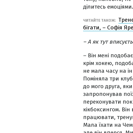
ділитесь емоціями
Трене
ЧИТАЙТЕ ТАКОЖ:
бігати, – Софія Яр
– А як тут вписуєт
– Він мені подоба
крім хокею, подоба
не мала часу на ін
Поміняла три клуб
до мого друга, яки
запропонував поїх
переконувати поки
кікбоксингом. Він
працювати, тренув
Мала їхати на Чем
але він вперся. М