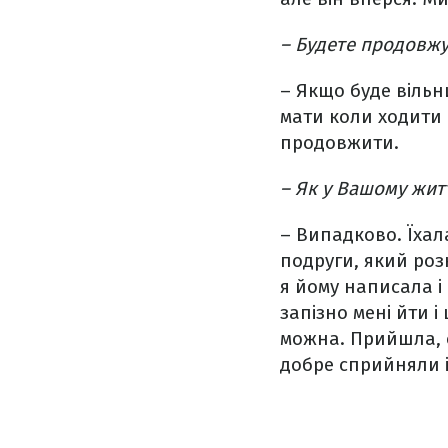
– Будете продовжу
– Якщо буде вільн
мати коли ходити 
продовжити.
– Як у Вашому житт
– Випадково. Їхал
подруги, який розк
я йому написала і 
запізно мені йти і
можна. Прийшла, с
добре сприйняли 