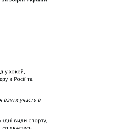
д у хокей,
ру в Росії та
 взяти участь в
андні види спорту,
 спілкуєтесь,