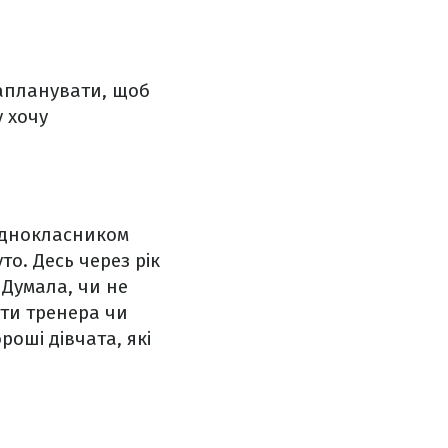
запланувати, щоб
 хочу
 однокласником
то. Десь через рік
 Думала, чи не
ати тренера чи
оші дівчата, які