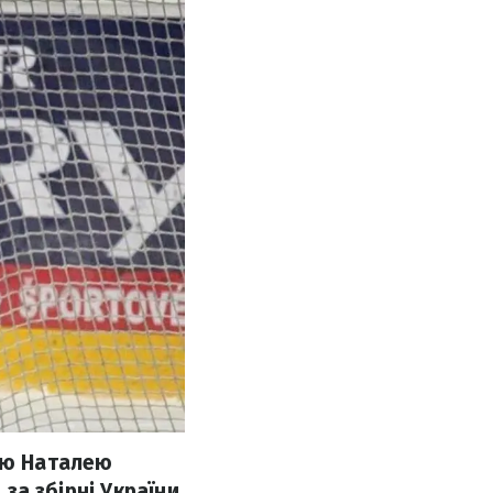
кою Наталею
 за збірні України