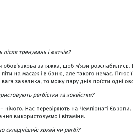
 після тренувань і матчів?
я обов’язкова затяжка, щоб м’язи розслабились.
 піти на масаж і в баню, але такого немає. Плюс ї
вага завелика, то можу пару днів поїсти одні ово
ристовують регбістки та хокеїстки?
 – нічого. Нас перевіряють на Чемпіонаті Європи
ння використовуємо і вітаміни.
о складніший: хокей чи регбі?