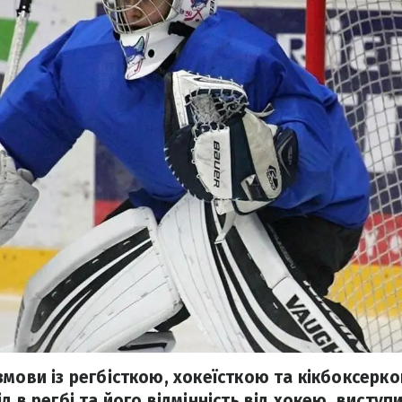
змови із регбісткою, хокеїсткою та кікбоксер
д в регбі та його відмінність від хокею, виступи