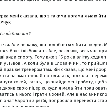
.
рка мені сказала, що з такими ногами я маю йти
емчук
ься кікбоксинг?
ється. Але не кажу, що подобається бити людей. М
вся бокс і кікбоксинг. Але, оскільки, весь час пр
ші види спорту. Тому вже з 15 років влітку ходил
и у Львові. А коли була в Словаччині, то прийш
й працює тренером там. Він сказав, що мені добре
ати на змагання. Я погодилась, поїхала і перемо
нути хокей, казав, що знайде мені роботу, щоб 
 відкрив свою піцерію, куди я мала йти працюват
атись в нього і грати в хокей. Але в нас виникл
піонат Європи з регбі, попросила перенести ста
и не дійшли компромісу.