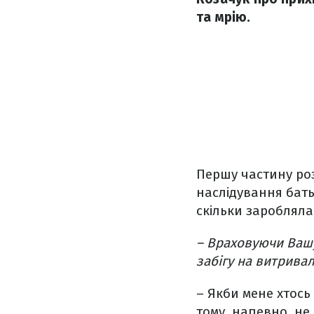
та мрію.
Першу частину роз
наслідування батьк
скільки зароблял
– Враховуючи Вашу
забігу на витривал
– Якби мене хтось
тому, напевно, не 