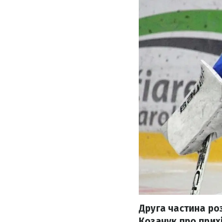
Друга частина ро
Козачук про прихі