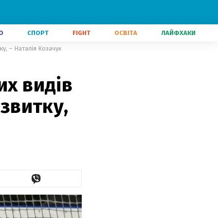
О
СПОРТ
FIGHT
ОСВІТА
ЛАЙФХАКИ
ку, – Наталія Козачук
их видів
озвитку,