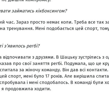
вати займатись кікбоксингом?
ий час. Зараз просто немає коли. Треба все так 
на тренування. Мені подобається цей спорт, тому
і з’явилось регбі?
а відпочивати з друзями. В Шацьку зустрілись з
азав про свої заняття регбі. Подумала, що це кру
спитала за жіночу команду. Він дав всі контакти.
 цей спорт, мені було 17 років. Але вирішила спит
пробувала і мені сподобалось. В команді були хор
і я продовжила ходити.