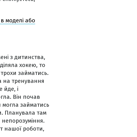
 в моделі або
ені з дитинства,
иділяла хокею, то
п трохи займатись.
ла на тренування
 йде, і
гла. Він почав
я могла займатись
и. Планувала там
о непорозуміння.
рт нашої роботи,