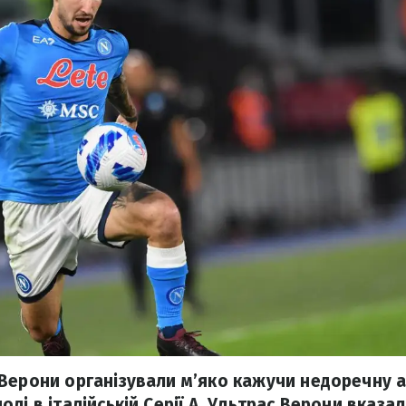
Верони організували м’яко кажучи недоречну 
лі в італійській Серії А. Ультрас Верони вказ