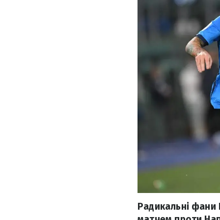
Радикальні фани 
матчем проти Напо