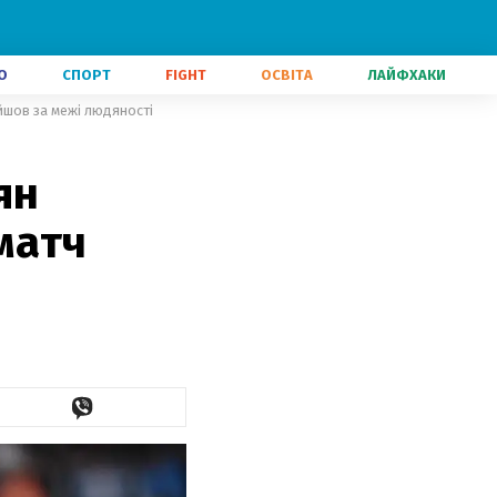
О
СПОРТ
FIGHT
ОСВІТА
ЛАЙФХАКИ
йшов за межі людяності
ян
матч