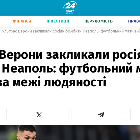
ФІНАНСИ
ІНВЕСТИЦІЇ
НЕРУХОМІСТЬ
ПРАВ
Ультрас Верони закликали росіян бомбити Неаполь: футбольний матч ви
 Верони закликали росі
 Неаполь: футбольний 
за межі людяності