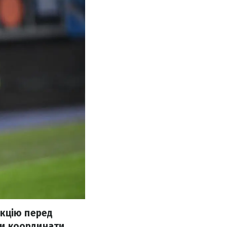
акцію перед
али координати