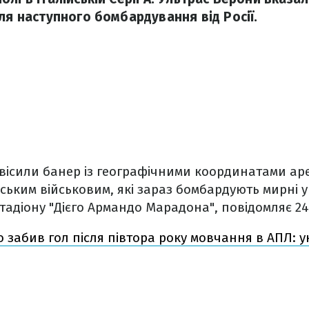
ля наступного бомбардування від Росії.
вісили банер із географічними координатами аре
ьким військовим, які зараз бомбардують мирні ук
тадіону "Дієго Армандо Марадона", повідомляє 24
 забив гол після півтора року мовчання в АПЛ: 