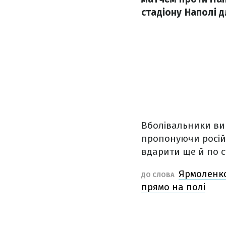
стадіону Наполі д
Вболівальники ви
пропонуючи російс
вдарити ще й по с
Ярмоленко
ДО СЛОВА
прямо на полі