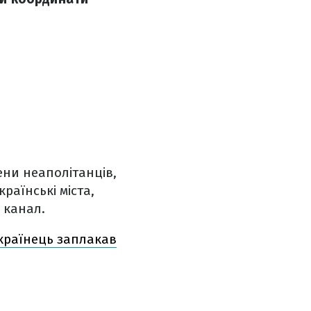
ни неаполітанців,
раїнські міста,
 канал.
українець заплакав