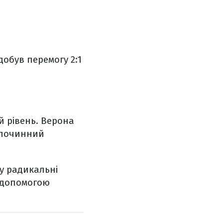
добув перемогу 2:1
й рівень. Верона
 злочинний
му радикальні
а допомогою