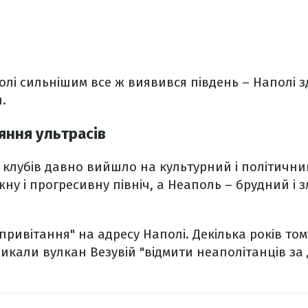
лі сильнішим все ж виявився південь – Наполі з
.
яння ультрасів
клубів давно вийшло на культурний і політични
ну і прогресивну північ, а Неаполь – брудний і
привітання" на адресу Наполі. Декілька років то
икали вулкан Везувій "відмити неаполітанців з