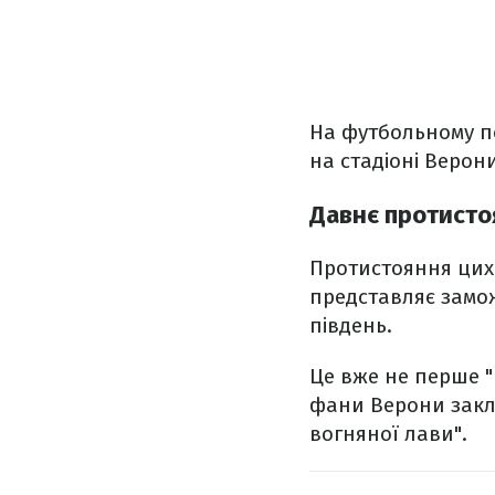
На футбольному по
на стадіоні Верони
Давнє протисто
Протистояння цих 
представляє замож
південь.
Це вже не перше "
фани Верони закл
вогняної лави".