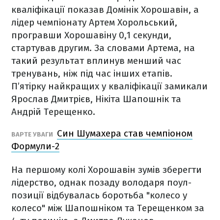
кваліфікації показав Домінік Хорошавін, а
лідер чемпіонату Артем Хорольський,
програвши Хорошавіну 0,1 секунди,
стартував другим. За словами Артема, на
такий результат вплинув менший час
тренувань, ніж під час інших етапів.
П’ятірку найкращих у кваліфікації замикали
Ярослав Дмитрієв, Нікіта Шапошнік та
Андрій Терещенко.
Син Шумахера став чемпіоном
ВАРТЕ УВАГИ
Формули-2
На першому колі Хорошавін зумів зберегти
лідерство, однак позаду володаря поул-
позиції відбувалась боротьба "колесо у
колесо" між Шапошніком та Терещенком за