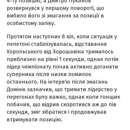
4-ту позицію, а Дмитро Луканов
розвернувся у першому повороті, що
вибило його зі змагання за позиції в
особистому заліку.
Протягом наступних 8 кіл, коли ситуація у
пелетоні стабілізувалась, відставання
Хорольського від Хорошавіна трималось
приблизно на рівні 1 секунди, однак потім
лідер чемпіонату почав активно доганяти
суперника після низки помилок
останнього. На інтерв'ю після змагань
Домінік зазначив, що тримати лідерство у
перегонах було важко, однак коли гонщик
побачив, що відрив скоротився аж до пів
секунди, зміг зібратися і продовжував
втримувати позицію.