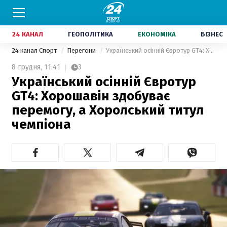
24 КАНАЛ
ГЕОПОЛІТИКА
ЕКОНОМІКА
БІЗНЕС
24 канал Спорт
Перегони
Український осінній Євротур GT4: Хорошавін здобуває перемогу, а Хоролський титул чемпіона
8 грудня,
11:41
3
Український осінній Євротур
GT4: Хорошавін здобуває
перемогу, а Хоролський титул
чемпіона