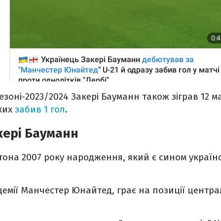
езоні-2023/2024 Закері Бауманн також зіграв 12 м
яких
забив 1 гол
.
кері Бауманн
она 2007 року народження, який є сином українсь
емії Манчестер Юнайтед, грає на позиції центр