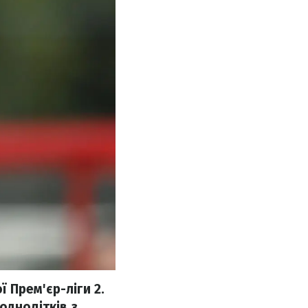
ї Прем'єр-ліги 2.
однолітків з