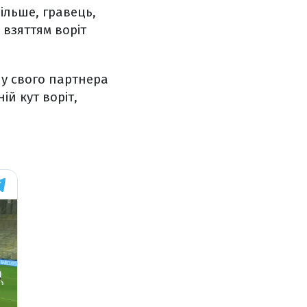
ільше, гравець,
 взяттям воріт
чу свого партнера
й кут воріт,