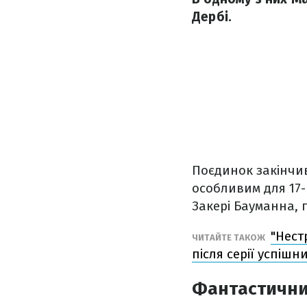
Дербі.
Поєдинок закінчив
особливим для 17-
Закері Бауманна,
"Нест
ЧИТАЙТЕ ТАКОЖ
після серії успішн
Фантастични