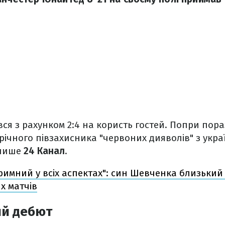
ся з рахунком 2:4 на користь гостей. Попри пора
річного півзахисника "червоних дияволів" з укр
 пише
24 Канал
.
римний у всіх аспектах": син Шевченка близьки
их матчів
й дебют