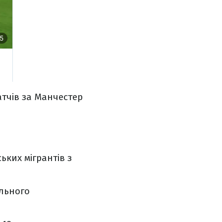
атчів за Манчестер
ких мігрантів з
ального