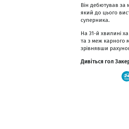
Він дебютував за 
який до цього вис
суперника.
На 31-й хвилині х
та з меж карного 
зрівнявши рахунок
Дивіться гол Заке