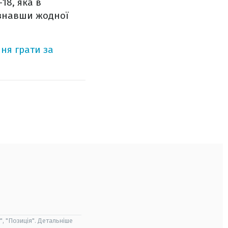
18, яка в
зазнавши жодної
ня грати за
", "Позиція". Детальніше