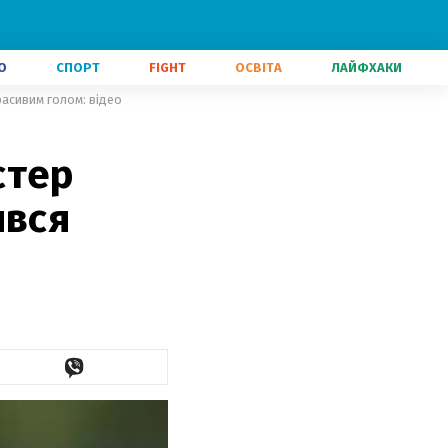
О
СПОРТ
FIGHT
ОСВІТА
ЛАЙФХАКИ
расивим голом: відео
стер
ився