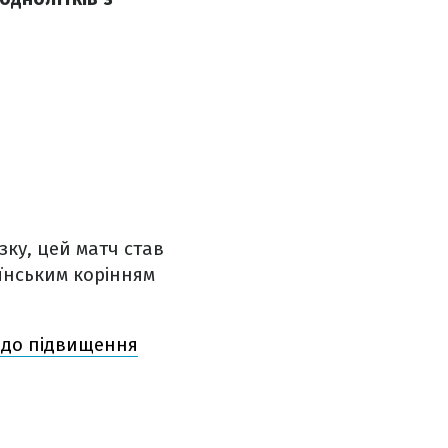
зку, цей матч став
аїнським корінням
й до підвищення