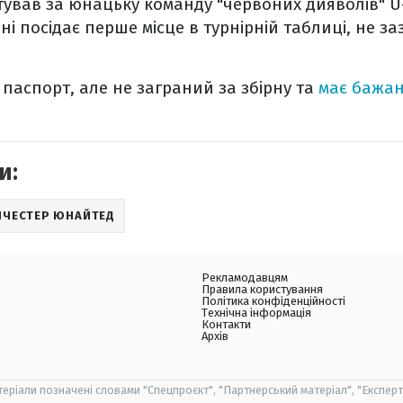
тував за юнацьку команду "червоних дияволів" U-
і посідає перше місце в турнірній таблиці, не 
 паспорт, але не заграний за збірну та
має бажан
и:
НЧЕСТЕР ЮНАЙТЕД
Рекламодавцям
Правила користування
Політика конфіденційності
Технічна інформація
Контакти
Архів
теріали позначені словами "Спецпроєкт", "Партнерський матеріал", "Експерт