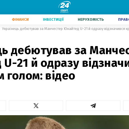
ФІНАНСИ
ІНВЕСТИЦІЇ
НЕРУХОМІСТЬ
ПРАВ
Українець дебютував за Манчестер Юнайтед U-21 й одразу відзначився к
ць дебютував за Манче
U-21 й одразу відзнач
 голом: відео