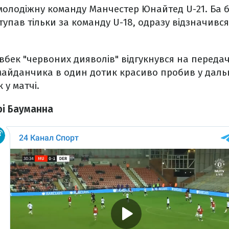
молодіжну команду Манчестер Юнайтед U-21. Ба б
тупав тільки за команду U-18, одразу відзначився
авбек "червоних дияволів" відгукнувся на переда
майданчика в один дотик красиво пробив у дальні
 у матчі.
рі Бауманна