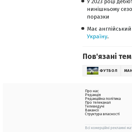
У 2023 році дебю
нинішньому сезон
поразки
Має англійський
Україну
.
Пов'язані тем
ФУТБОЛ
МА
Про нас
Редакція
Редакційна політика
Про телеканал
Телеведучі
Вакансії
Структура власності
Всі комерційні рекламні ма