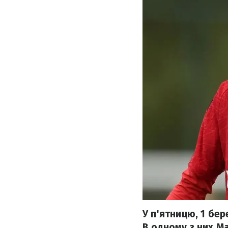
У п'ятницю, 1 бер
В одному з них М