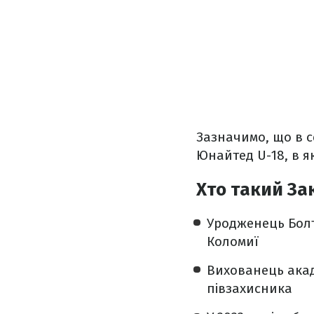
Зазначимо, що в с
Юнайтед U-18, в 
Хто такий За
Уродженець Болт
Коломиї
Вихованець акад
півзахисника