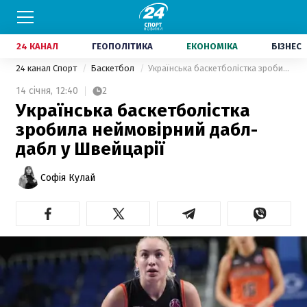
24 КАНАЛ
ГЕОПОЛІТИКА
ЕКОНОМІКА
БІЗНЕС
24 канал Спорт
Баскетбол
Українська баскетболістка зробила неймовірний дабл-дабл у Швейцарії
14 січня,
12:40
2
Українська баскетболістка
зробила неймовірний дабл-
дабл у Швейцарії
Софія Кулай