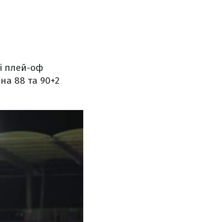
лі плей-оф
на 88 та 90+2