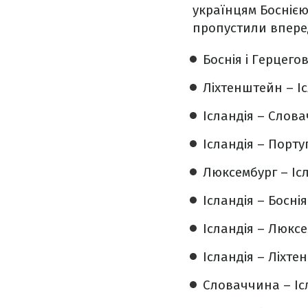
українцям Босніє
пропустили вперед
Боснія і Герцего
Ліхтенштейн – І
Ісландія – Слов
Ісландія – Порту
Люксембург – Іс
Ісландія – Босні
Ісландія – Люкс
Ісландія – Ліхт
Словаччина – Іс