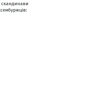
, скандинави
ксембуржців: