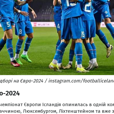
відборі на Євро-2024 / instagram.com/footballicelan
ро-2024
 чемпіонат Європи Ісландія опинилась в одній ком
ваччиною, Люксембургом, Ліхтенштейном та вже