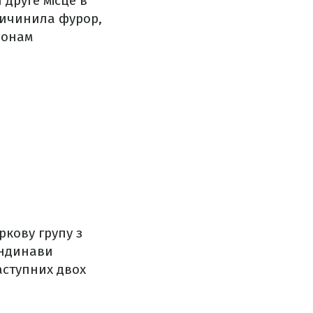
 друге місце в
ричинила фурор,
іонам
ркову групу з
андинави
аступних двох