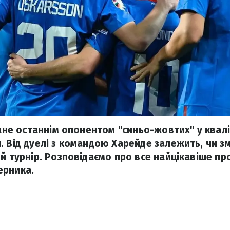
тане останнім опонентом "синьо-жовтих" у квалі
. Від дуелі з командою Харейде залежить, чи з
ий турнір. Розповідаємо про все найцікавіше п
ерника.