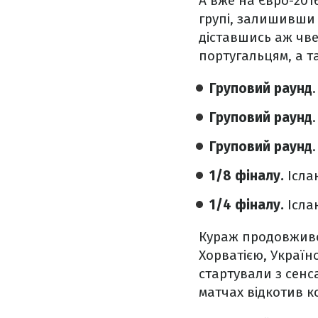
А вже на Євро-201
групі, залишивши
діставшись аж чве
португальцям, а т
Груповий раунд
Груповий раунд
Груповий раунд
1/8 фіналу.
Ісла
1/4 фіналу.
Ісла
Кураж продовжився 
Хорватією, Україн
стартували з сенс
матчах відкотив ко