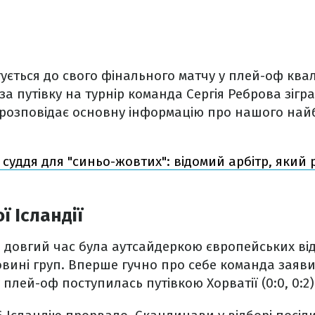
тується до свого фінального матчу у плей-оф квал
 за путівку на турнір команда Сергія Реброва зігр
розповідає основну інформацію про нашого на
 суддя для "синьо-жовтих": відомий арбітр, який 
ї Ісландії
 довгий час була аутсайдеркою європейських від
ловині груп. Вперше гучно про себе команда заяви
 плей-оф поступилась путівкою Хорватії (0:0, 0:2)