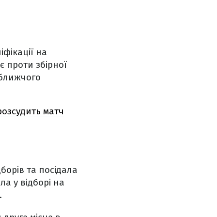
іфікації на
ає проти збірної
йближчого
розсудить матч
борів та посідала
ла у відборі на
.