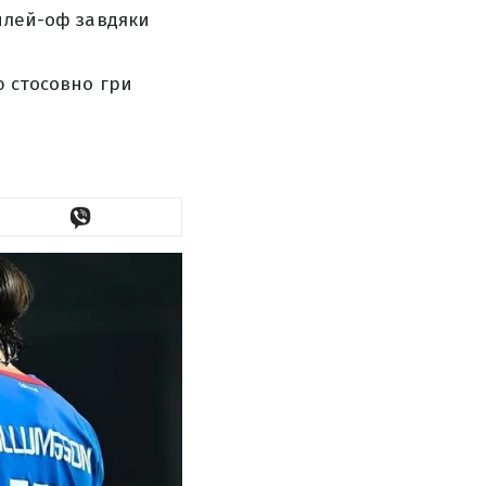
 плей-оф завдяки
ю стосовно гри