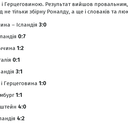
ю і Герцеговиною. Результат вийшов провальним
 не тільки збірну Роналду, а ще і словаків та лю
вина – Ісландія
3:0
сландія
0:7
аччина
1:2
галія
0:1
ландія
3:1
я і Герцеговина
1:0
ембург
1:1
енштейн
4:0
ландія
4:2