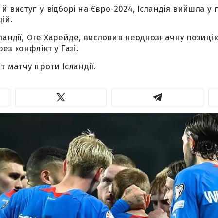
 виступ у відборі на Євро-2024, Ісландія вийшла у
ій.
сландії, Оге Харейде, висловив неоднозначну позиці
ез конфлікт у Газі.
т матчу проти Ісландії.