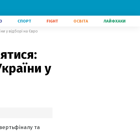
О
СПОРТ
FIGHT
ОСВІТА
ЛАЙФХАКИ
їни у відборі на Євро
оятися:
країни у
чвертьфіналу та