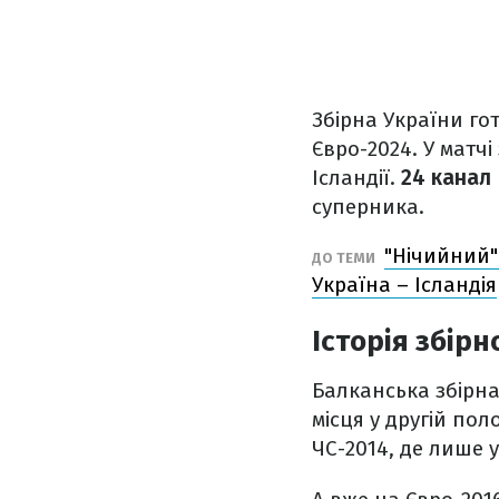
Збірна України го
Євро-2024. У матчі
Ісландії.
24 канал
суперника.
"Нічийний"
ДО ТЕМИ
Україна – Ісландія
Історія збірно
Балканська збірна
місця у другій по
ЧС-2014, де лише у