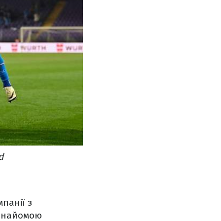
d
панії з
 знайомою