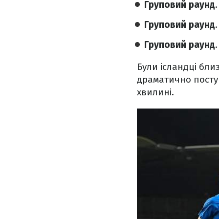
Груповий раунд
Груповий раунд
Груповий раунд
Були ісландці бли
драматично поступ
хвилині.