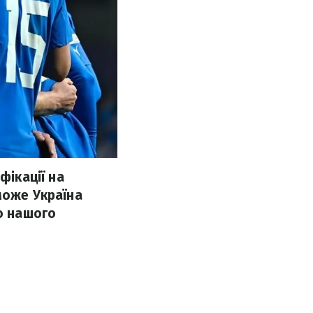
фікації на
може Україна
ро нашого