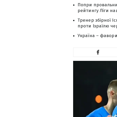
Попри провальний
рейтингу Ліги нац
Тренер збірної І
проти Ізраїлю чер
Україна – фавори