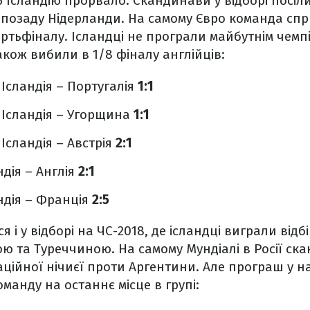
6 Ісландію прорвало. Скандинави у відборі посіли
 позаду Нідерланди. На самому Євро команда сп
ртьфіналу. Ісландці не програли майбутнім чемп
акож вибили в 1/8 фіналу англійців:
. Ісландія – Португалія
1:1
. Ісландія – Угорщина
1:1
. Ісландія – Австрія
2:1
ндія – Англія
2:1
ндія – Франція
2:5
і у відборі на ЧС-2018, де ісландці виграли відбі
ою та Туреччиною. На самому Мундіалі в Росії ск
аційної нічиєї проти Аргентини. Але програш у н
манду на останнє місце в групі: