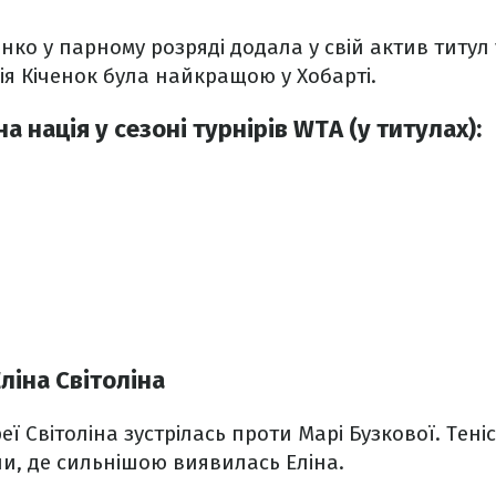
ко у парному розряді додала у свій актив титул 
ія Кіченок була найкращою у Хобарті.
а нація у сезоні турнірів WTA (у титулах):
ліна Світоліна
еї Світоліна зустрілась проти Марі Бузкової. Тен
ни, де сильнішою виявилась Еліна.