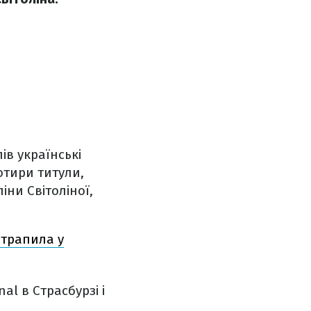
ів українські
отири титули,
іни Світоліної,
отрапила у
al в Страсбурзі і