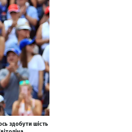
ось здобути шість
вітоліна.