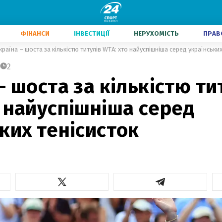
ФІНАНСИ
ІНВЕСТИЦІЇ
НЕРУХОМІСТЬ
ПРАВ
країна – шоста за кількістю титулів WTA: хто найуспішніша серед українських
2
– шоста за кількістю ти
 найуспішніша серед
ких тенісисток