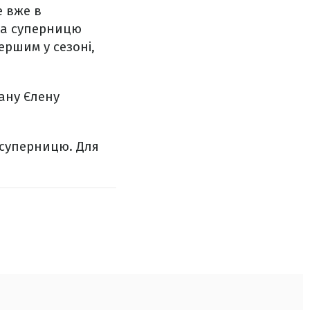
е вже в
ла суперницю
ершим у сезоні,
ану Єлену
а суперницю.
Для