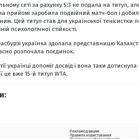
ьному сеті за рахунку 5:3 не подала на титул, ал
 на прийомі заробила подвійний матч-бол і доби
им. Цей титул став для української тенісистки п
ній психологічної стійкості.
расбурзі українка здолала представницю Казахст
ласно розпочала поєдинок.
тії українці допоміг досвід і вона таки дотиснул
ої це вже 15-й титул WTA.
и:
Рекламодавцям
Правила користування