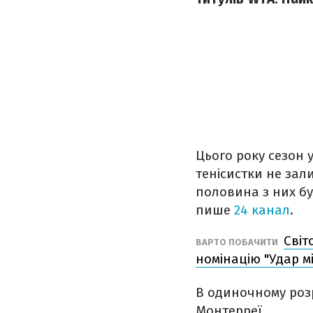
Цього року сезон у
тенісистки не зал
половина з них бу
пише
24 канал
.
Світ
ВАРТО ПОБАЧИТИ
номінацію "Удар м
В одиночному розря
Монтерреї.