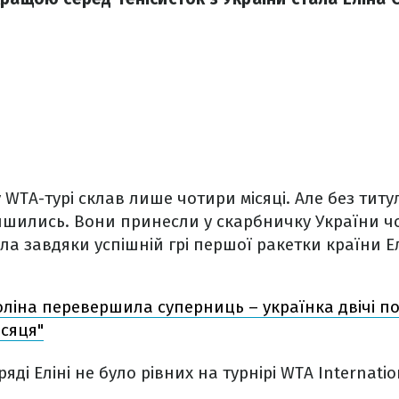
 WTA-турі склав лише чотири місяці. Але без титул
ишились. Вони принесли у скарбничку України ч
ла завдяки успішній грі першої ракетки країни Ел
оліна перевершила суперниць – українка двічі п
ісяця"
ді Еліні не було рівних на турнірі WTA Internation