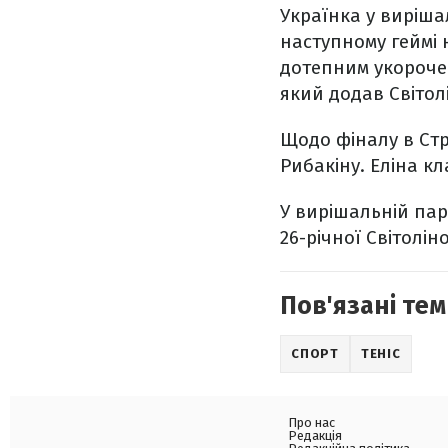
Українка у вирішал
наступному геймі
дотепним укорочен
який додав Світолі
Щодо фіналу в Ст
Рибакіну. Еліна к
У вирішальній пар
26-річної Світолін
Пов'язані тем
СПОРТ
ТЕНІС
Про нас
Редакція