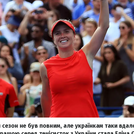
 сезон не був повним, але українкам таки вдал
ращою серед тенісисток з України стала Еліна С