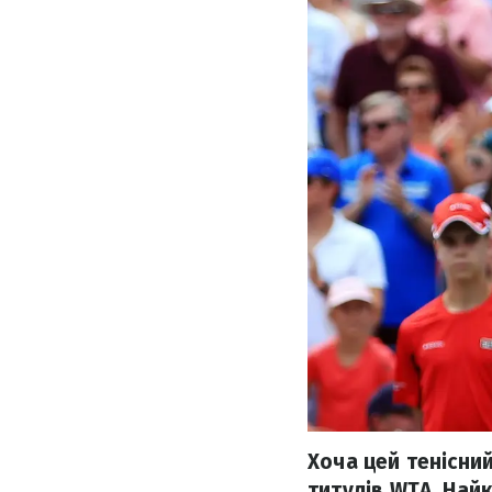
Хоча цей тенісний
титулів WTA. Найк