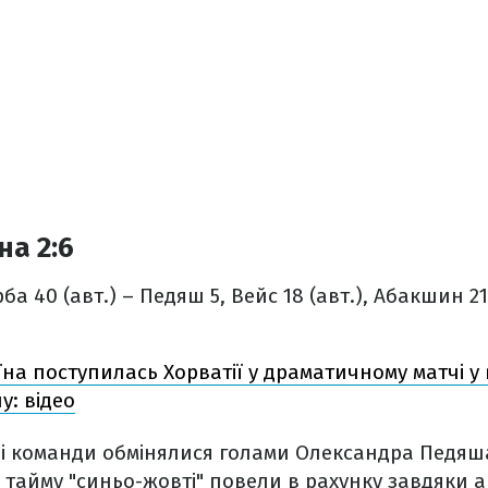
на 2:6
ба 40 (авт.) – Педяш 5, Вейс 18 (авт.), Абакшин 21
їна поступилась Хорватії у драматичному матчі у 
у: відео
чі команди обмінялися голами Олександра Педяш
о тайму "синьо-жовті" повели в рахунку завдяки а