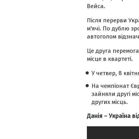
Вейса.
Після перерви Укр
м'ячі. По дублю з
автоголом відзнач
Це друга перемога
місце в квартеті.
У четвер, 8 квітн
На чемпіонат Єв
зайняли другі м
других місць.
Данія – Україна в