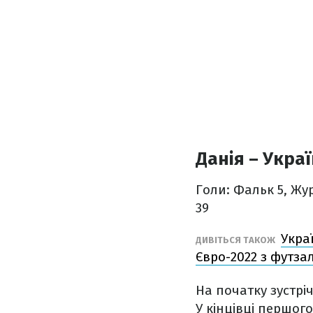
Данія – Украї
Голи: Фальк 5, Жур
39
Укра
ДИВІТЬСЯ ТАКОЖ
Євро-2022 з футзал
На початку зустрі
У кінцівці першог