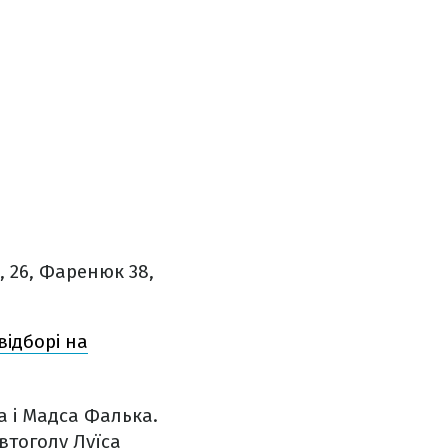
, 26, Фаренюк 38,
відборі на
а і Мадса Фалька.
втоголу Луїса