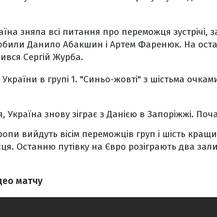
аїна зняла всі питання про переможця зустрічі,
робили Данило Абакшин і Артем Фаренюк. На оста
ився Сергій Журба.
 України в групі 1. "Синьо-жовті" з шістьма очка
я, Україна знову зіграє з Данією в Запоріжжі. Поча
ропи вийдуть вісім переможців груп і шість кращ
ісця. Останню путівку на Євро розіграють два за
ідео матчу