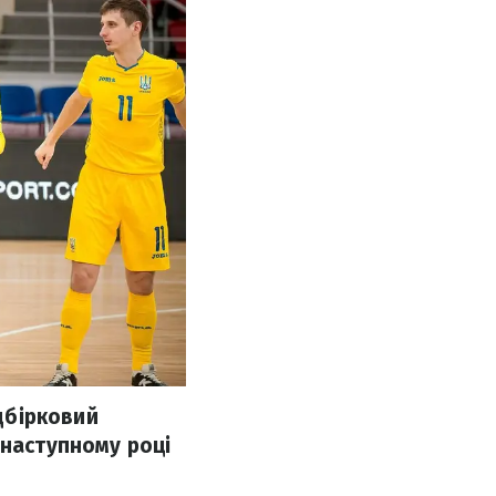
ідбірковий
 наступному році