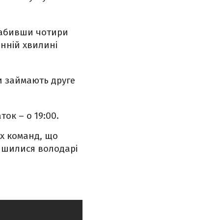
 забивши чотири
нній хвилині
ми займають друге
ток – о 19:00.
их команд, що
лишилися володарі