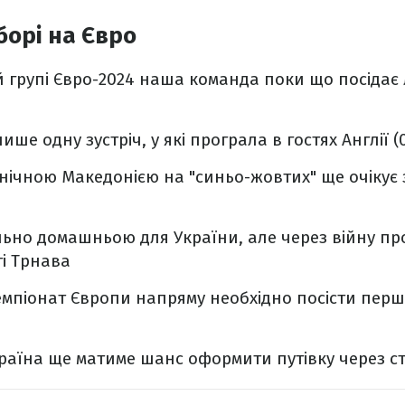
борі на Євро
ій групі Євро-2024 наша команда поки що посідає
ише одну зустріч, у які програла в гостях Англії (0
внічною Македонією на "синьо-жовтих" ще очікує 
льно домашньою для України, але через війну пр
ті Трнава
емпіонат Європи напряму необхідно посісти перше
країна ще матиме шанс оформити путівку через ст