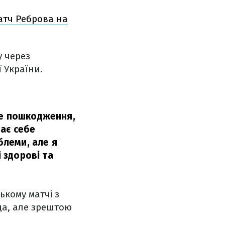
атч Реброва на
у через
 України.
не пошкодження,
ає себе
блеми, але я
і здорові та
ькому матчі з
да, але зрештою