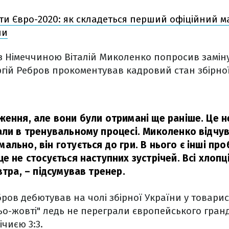
ти Євро-2020: як складеться перший офіційний м
ни
з Німеччиною Віталій Миколенко попросив замін
ій Ребров прокоментував кадровий стан збірної
ження, але вони були отримані ще раніше. Це 
али в тренувальному процесі. Миколенко відчув
льно, він готується до гри. В нього є інші про
е не стосується наступних зустрічей. Всі хлопц
втра,
– підсумував тренер.
ров дебютував на чолі збірної України у товарис
о-жовті" ледь не переграли європейського гран
чиєю 3:3.