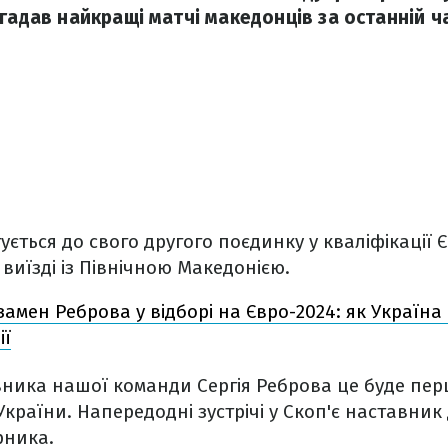
гадав найкращі матчі македонців за останній ча
ується до свого другого поєдинку у кваліфікації 
 виїзді із Північною Македонією.
амен Реброва у відборі на Євро-2024: як Україна
ії
вника нашої команди Сергія Реброва це буде пе
країни. Напередодні зустрічі у Скоп'є наставник 
рника.