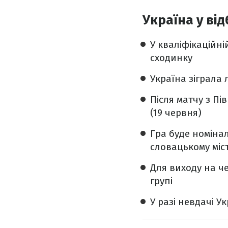
Україна у від
У кваліфікаційн
сходинку
Україна зіграла л
Після матчу з Пі
(19 червня)
Гра буде номіна
словацькому міс
Для виходу на ч
групі
У разі невдачі У