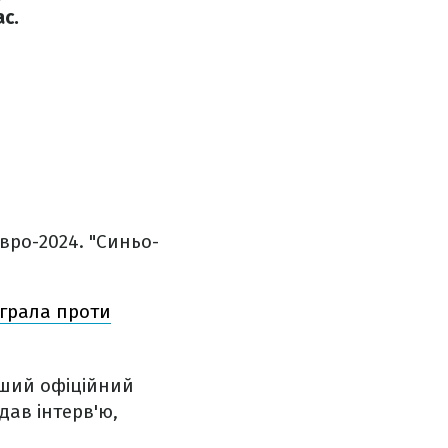
с.
Євро-2024. "Синьо-
 грала проти
рший офіційний
дав інтерв'ю,