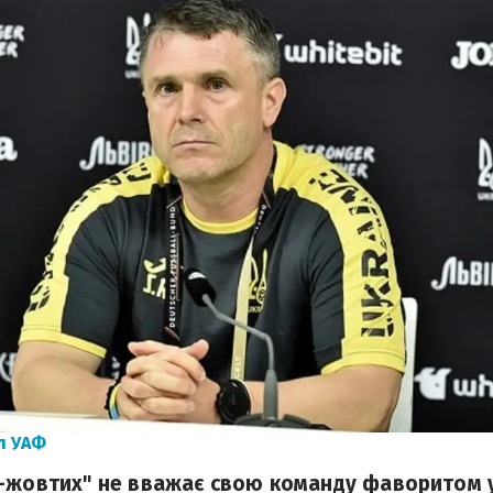
л УАФ
-жовтих" не вважає свою команду фаворитом у