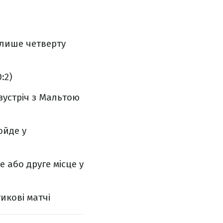
 лише четверту
:2)
зустріч з Мальтою
ойде у
 або друге місце у
икові матчі