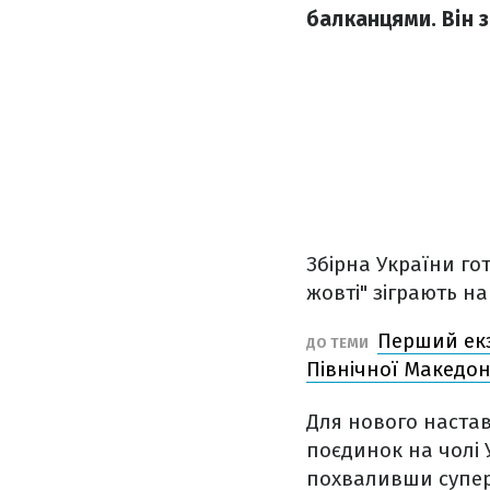
балканцями. Він з
Збірна України гот
жовті" зіграють на
Перший екз
ДО ТЕМИ
Північної Македон
Для нового наста
поєдинок на чолі У
похваливши супе