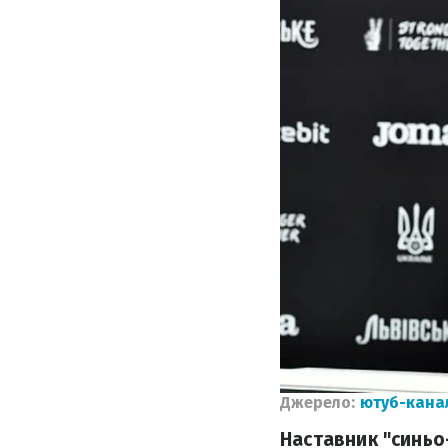
Джерело:
ютуб-кана
Наставник "синьо