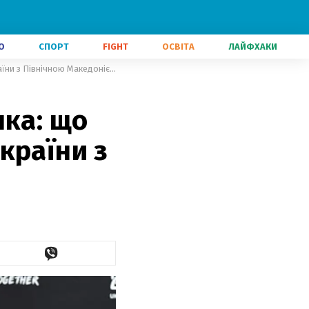
О
СПОРТ
FIGHT
ОСВІТА
ЛАЙФХАКИ
Статус фаворита і стан Миколенка: що говорив Ребров перед матчем України з Північною Македонією
нка: що
країни з