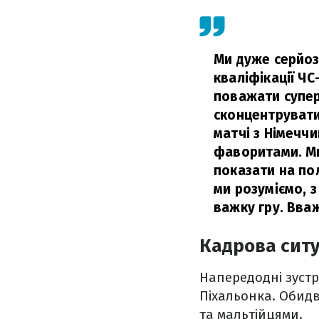
Ми дуже серйозн
кваліфікації ЧС
поважати супер
сконцентруватис
матчі з Німечч
фаворитами. Ми
показати на пол
ми розуміємо, з
важку гру. Вваж
Кадрова ситу
Напередодні зустр
Піхальонка. Обидв
та мальтійцями.