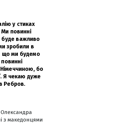
алію у стиках
. Ми повинні
а буде важливо
 ми зробили в
, що ми будемо
 повинні
з Німеччиною, бо
ї. Я чекаю дуже
в Ребров.
а Олександра
чі з македонцями