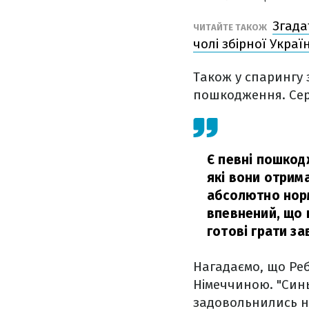
Згада
ЧИТАЙТЕ ТАКОЖ
чолі збірної Украї
Також у спарингу 
пошкодження. Серг
Є певні пошкод
які вони отрим
абсолютно норма
впевнений, що ц
готові грати за
Нагадаємо, що Реб
Німеччиною. "Синь
задовольнились ні