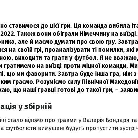
о ставимося до цієї гри. Ця команда вибила Іт
-2022. Також вони обіграли Німеччину на виїзді
ника, але й маємо думати про свою гру. Завтр
я на своїй грі, проаналізувати ті помилки, які
иною, виходити та грати у футбол. Я не вважаю
 гратимемо на виїзді проти міцної команди, Ми
і, що ми фаворити. Завтра буде інша гра, ніж 
 ким граємо. Розуміємо силу Північної Македоні
аю, що наші гравці готові до такої гри,
– заяви
ація у збірній
ічі стало відомо про травми у Валерія Бондаря т
а футболісти вимушені будуть пропустити зустрі