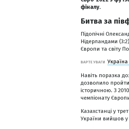
фіналу.
Битва за пів
Підопічні Олексан
Нідерландами (3:2)
Європи та світу Пор
Україна 
ВАРТЕ УВАГИ
Навіть поразка доз
дозволило пройти 
історичною. З 201
чемпіонату Європ
Казахстанці у тре
України вийшов у 