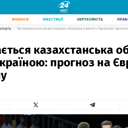
ФІНАНСИ
ІНВЕСТИЦІЇ
НЕРУХОМІСТЬ
ПРАВ
 спорту
Чи зламається казахстанська оборона у матчі з Україною: прогно
ється казахстанська о
Україною: прогноз на Є
лу