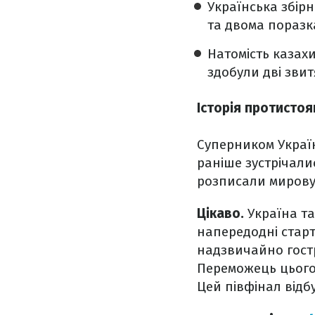
Українська збір
та двома поразк
Натомість казахи
здобули дві звитя
Історія протистоя
Суперником України
раніше зустрічали
розписали мирову 
Цікаво.
Україна та
напередодні старт
надзвичайно гостру
Переможець цього п
Цей півфінал відбу