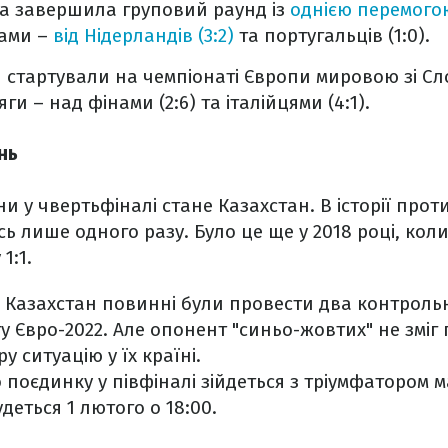
на завершила груповий раунд із
однією перемогою
ами –
від Нідерландів (3:2)
та португальців (1:0).
 стартували на чемпіонаті Європи мировою зі Сло
ги – над фінами (2:6) та італійцями (4:1).
нь
 у чвертьфіналі стане Казахстан. В історії проти
сь лише одного разу. Було це ще у 2018 році, кол
1:1.
 Казахстан повинні були провести два контроль
у Євро-2022. Але опонент "синьо-жовтих" не зміг 
 ситуацію у їх країні.
оєдинку у півфіналі зійдеться з тріумфатором мат
деться 1 лютого о 18:00.