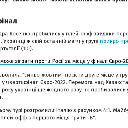
фінал
дра Косенка пробились у плей-офф завдяки перем
. Українці ж свій останній матч у групі
прикро пр
тугалії (1:0).
може зіграти проти Росії за місце у фіналі Євро-2
волила "синьо-жовтим" посісти друге місце у груп
у чвертьфінал Євро-2022. Перемога над Казахст
0 року українці ще жодного разу не пробивались 
и.
тьому турі розгромили Італію з рахунком 4:1. Май
плей-офф з першого місця групи "В".