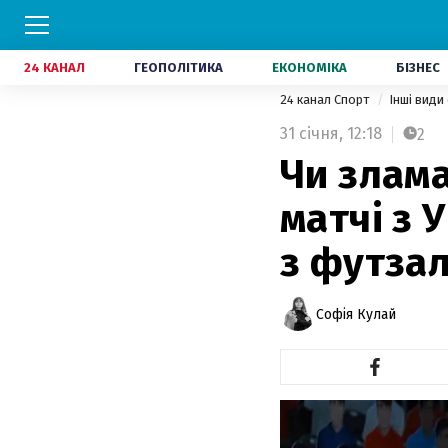
24 КАНАЛ
ГЕОПОЛІТИКА
ЕКОНОМІКА
БІЗНЕС
24 канал Спорт
Інші види
31 січня,
12:18
2
Чи злама
матчі з 
з футза
Софія Кулай