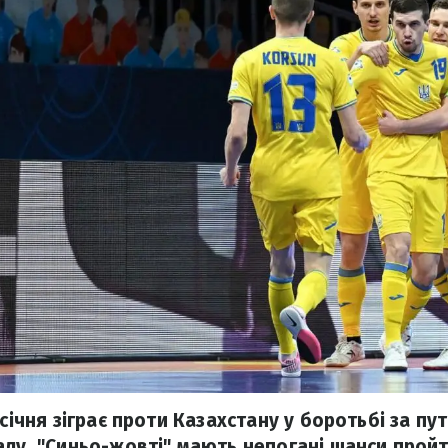
 січня зіграє проти Казахстану у боротьбі за пут
алу. "Синьо-жовті" мають непогані шанси пройт