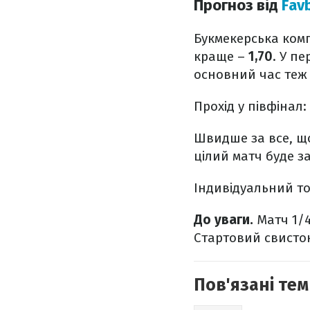
Прогноз від
Fav
Букмекерська комп
краще –
1,70
. У п
основний час теж
Прохід у півфінал
Швидше за все, що
цілий матч буде за
Індивідуальний то
До уваги.
Матч 1/4
Стартовий свисток
Пов'язані тем