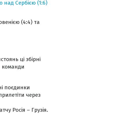
 над Сербією (1:6)
венією (4:4) та
стоянь ці збірні
и команди
ні поєдинки
прилетіти через
чу Росія – Грузія.