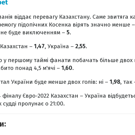
bet
анія віддає перевагу Казахстану. Саме звитяга к
еремогу підопічних Косенка вірять значно менше 
 не буде виключенням –
5
.
: Казахстан –
1,47
, Україна –
2,55
.
 у першому таймі фанати побачать більше двох 
бито понад 4,5 м'ячі –
1,60
.
тал України буде менше двох голів: ні –
1,98
, так
 фіналу Євро-2022 Казахстан – Україна відбудеться
 судді пролунає о 21:00.
и: