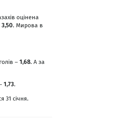
азахів оцінена
–
3,50
. Мирова в
голів –
1,68
. А за
 –
1,73
.
 31 січня.