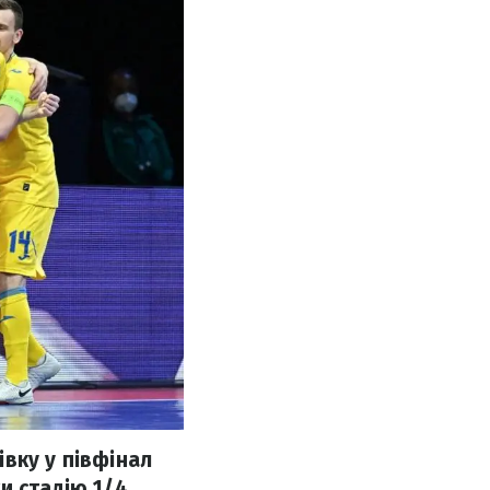
івку у півфінал
и стадію 1/4