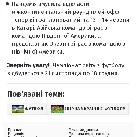
Пандемія змусила відкласти
міжконтинентальний раунд плей-офф.
Тепер він запланований на 13 – 14 червня
в Катарі. Азійська команда зіграє з
командою Південної Америки, а
представник Океанії зіграє з командою з
Північної Америки.
Зверніть увагу!
Чемпіонат світу з футболу
відбудеться з 21 листопада по 18 грудня.
Пов'язані теми:
ФУТБОЛ
ЗБІРНА УКРАЇНИ З ФУТБОЛУ
С
Про нас
Рекламодавцям
Редакція
Правила користування