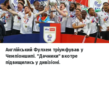
Англійський Фулхем тріумфував у
Чемпіоншипі. "Дачники" вкотре
підвищились у дивізіоні.