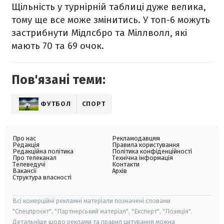
Щільність у турнірній таблиці дуже велика,
тому ще все може змінитись. У топ-6 можуть
застрибнути Мідлсбро та Міллволл, які
мають 70 та 69 очок.
Пов'язані теми:
ФУТБОЛ
СПОРТ
Про нас
Рекламодавцям
Редакція
Правила користування
Редакційна політика
Політика конфіденційності
Про телеканал
Технічна інформація
Телеведучі
Контакти
Вакансії
Архів
Структура власності
Всі комерційні рекламні матеріали позначені словами
"Спецпроєкт", "Партнерський матеріал", "Експерт", "Позиція".
Детальніше щодо реклами та правил цитування можна