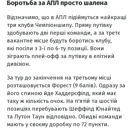
Боротьба за АПЛ просто шалена
Відзначимо, що в АПЛ підіймуться найкращі
три клуби Чемпіоншипу. Пряму путівку
здобувають дві перші команди, а за третє
вакантне місце будуть боротись клубу,
які посіли з 3-ї по 6-ту позиції. Вони
зіграють плей-офф за путівку в елітний
дивізіон.
За тур до закінчення на третьому місці
розташовується Форест (9 балів). Одразу за
його спиною йде Хаддерсфілд, який має
таку ж кількість очок. На п'ятій та шостій
позиціях перебувають Шеффілд Юнайтед
та Лутон Таун відповідно. Обидві команди
мають у своєму доробку по 72 пункти.