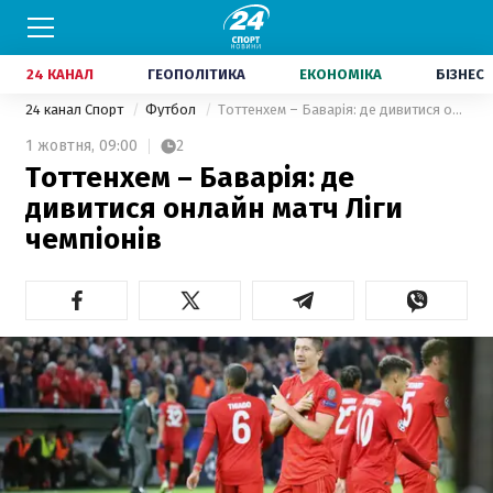
24 КАНАЛ
ГЕОПОЛІТИКА
ЕКОНОМІКА
БІЗНЕС
24 канал Спорт
Футбол
Тоттенхем – Баварія: де дивитися онлайн матч Ліги чемпіонів
1 жовтня,
09:00
2
Тоттенхем – Баварія: де
дивитися онлайн матч Ліги
чемпіонів