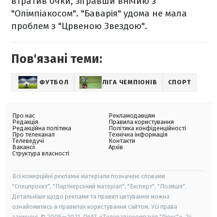
втратив очки, зігравши внічию з
"Олімпіакосом". "Баварія" удома не мала
проблем з "Црвеною Звездою".
Пов'язані теми:
ФУТБОЛ
ЛІГА ЧЕМПІОНІВ
СПОРТ
Про нас
Рекламодавцям
Редакція
Правила користування
Редакційна політика
Політика конфіденційності
Про телеканал
Технічна інформація
Телеведучі
Контакти
Вакансії
Архів
Структура власності
Всі комерційні рекламні матеріали позначені словами
"Спецпроєкт", "Партнерський матеріал", "Експерт", "Позиція".
Детальніше щодо реклами та правил цитування можна
ознайомитись в правилах користування сайтом. Усі права
захищені. © 2005—2021, ПрАТ «Телерадіокомпанія "Люкс"», 24