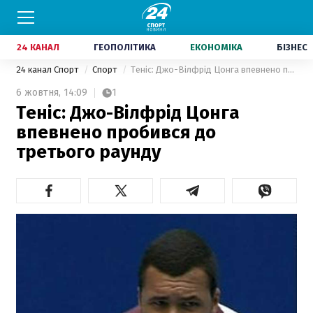
24 КАНАЛ
ГЕОПОЛІТИКА
ЕКОНОМІКА
БІЗНЕС
24 канал Спорт
Спорт
Теніс: Джо-Вілфрід Цонга впевнено пробився до третього раунду
6 жовтня,
14:09
1
Теніс: Джо-Вілфрід Цонга
впевнено пробився до
третього раунду