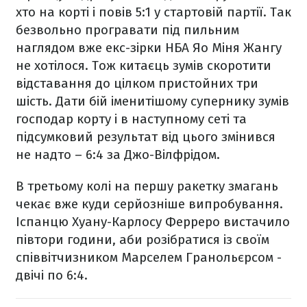
хто на корті і повів 5:1 у стартовій партії. Так
безвольно програвати під пильним
наглядом вже екс-зірки НБА Яо Міня Жангу
не хотілося. Тож китаєць зумів скоротити
відставання до цілком пристойних три
шість. Дати бій іменитішому супернику зумів
господар корту і в наступному сеті та
підсумковий результат від цього змінився
не надто – 6:4 за Джо-Вілфрідом.
В третьому колі на першу ракетку змагань
чекає вже куди серйозніше випробування.
Іспанцю Хуану-Карлосу Ферреро вистачило
півтори години, аби розібратися із своїм
співвітчизником Марселем Гранольєрсом -
двічі по 6:4.