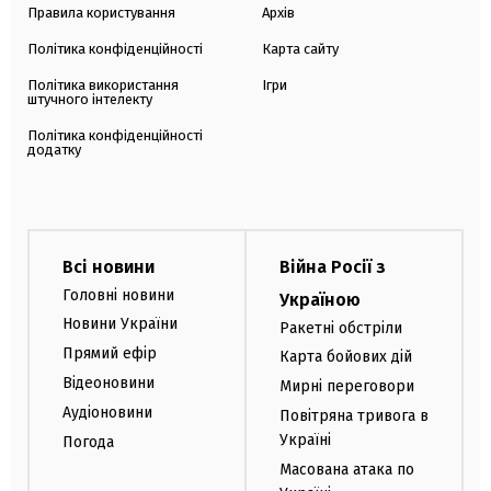
Правила користування
Архів
Політика конфіденційності
Карта сайту
Політика використання
Ігри
штучного інтелекту
Політика конфіденційності
додатку
Всі новини
Війна Росії з
Головні новини
Україною
Новини України
Ракетні обстріли
Прямий ефір
Карта бойових дій
Відеоновини
Мирні переговори
Аудіоновини
Повітряна тривога в
Україні
Погода
Масована атака по