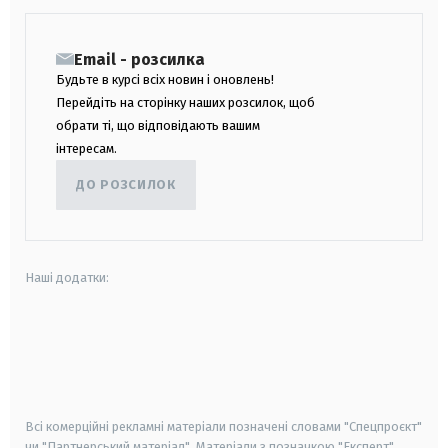
Email - розсилка
Будьте в курсі всіх новин і оновлень!
Перейдіть на сторінку наших розсилок, щоб
обрати ті, що відповідають вашим
інтересам.
ДО РОЗСИЛОК
Наші додатки:
android
apple
smart tv
samsung smart tv
Всі комерційні рекламні матеріали позначені словами "Спецпроєкт"
чи "Партнерський матеріал". Матеріали з позначкою "Експерт",