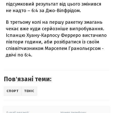
підсумковий результат від цього змінився
не надто – 6:4 за Джо-Вілфрідом.
В третьому колі на першу ракетку змагань
чекає вже куди серйозніше випробування.
Іспанцю Хуану-Карлосу Ферреро вистачило
півтори години, аби розібратися із своїм
співвітчизником Марселем Гранольєрсом -
двічі по 6:4.
Повʼязані теми:
СПОРТ
ТЕНІС
E-mail редакції
Номер телефону: