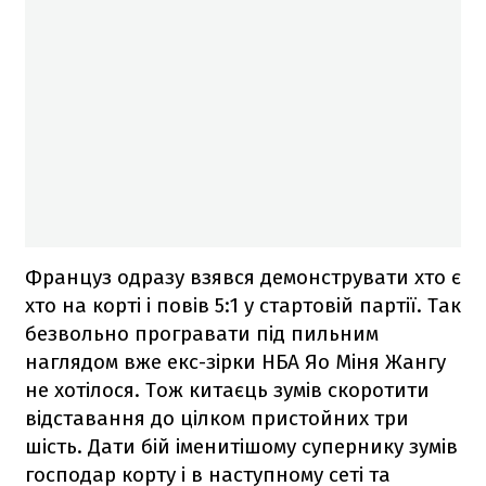
Француз одразу взявся демонструвати хто є
хто на корті і повів 5:1 у стартовій партії. Так
безвольно програвати під пильним
наглядом вже екс-зірки НБА Яо Міня Жангу
не хотілося. Тож китаєць зумів скоротити
відставання до цілком пристойних три
шість. Дати бій іменитішому супернику зумів
господар корту і в наступному сеті та