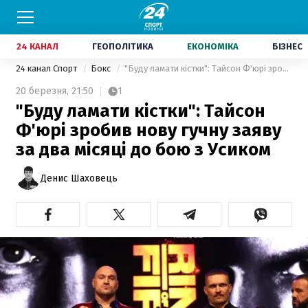
24 КАНАЛ
ГЕОПОЛІТИКА
ЕКОНОМІКА
БІЗНЕС
24 канал Спорт
Бокс
"Буду ламати кістки": Тайсон Ф'юрі зробив нову гучну заяву за два місяці до бою з Усиком
20 березня,
21:50
1
"Буду ламати кістки": Тайсон
Ф'юрі зробив нову гучну заяву
за два місяці до бою з Усиком
Денис Шаховець