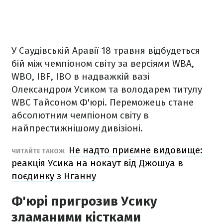
У Саудівській Аравії 18 травня відбудеться
бій між чемпіоном світу за версіями WBA,
WBO, IBF, IBO в надважкій вазі
Олександром Усиком та володарем титулу
WBC Тайсоном Ф'юрі. Переможець стане
абсолютним чемпіоном світу в
найпрестижнішому дивізіоні.
Не надто приємне видовище:
ЧИТАЙТЕ ТАКОЖ
реакція Усика на нокаут від Джошуа в
поєдинку з Нганну
Ф'юрі пригрозив Усику
зламаними кістками