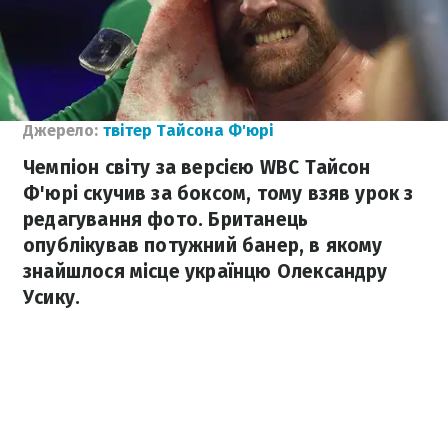
Джерело:
твітер Тайсона Ф'юрі
Чемпіон світу за версією WBC Тайсон
Ф'юрі скучив за боксом, тому взяв урок з
редагування фото. Британець
опублікував потужний банер, в якому
знайшлося місце українцю Олександру
Усику.