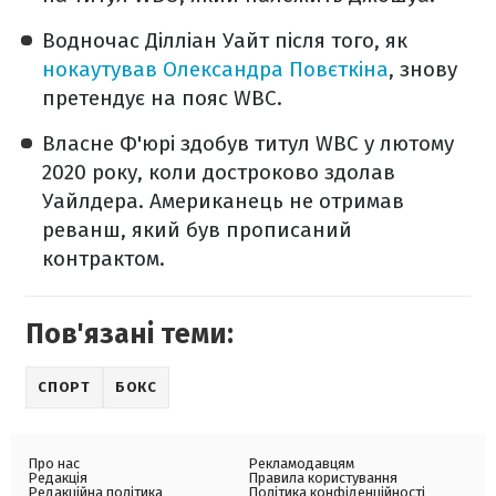
Водночас Ділліан Уайт після того, як
нокаутував Олександра Повєткіна
, знову
претендує на пояс WBC.
Власне Ф'юрі здобув титул WBC у лютому
2020 року, коли достроково здолав
Уайлдера. Американець не отримав
реванш, який був прописаний
контрактом.
Пов'язані теми:
СПОРТ
БОКС
Про нас
Рекламодавцям
Редакція
Правила користування
Редакційна політика
Політика конфіденційності