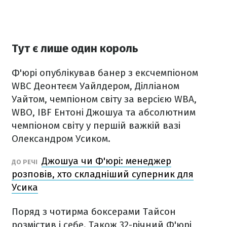
Тут є лише один король
Ф'юрі опублікував банер з ексчемпіоном
WBC Деонтеєм Уайлдером, Ділліаном
Уайтом, чемпіоном світу за версією WBA,
WBO, IBF Ентоні Джошуа та абсолютним
чемпіоном світу у першій важкій вазі
Олександром Усиком.
Джошуа чи Ф'юрі: менеджер
ДО РЕЧІ
розповів, хто складніший суперник для
Усика
Поряд з чотирма боксерами Тайсон
розмістив і себе. Також 32-річний Ф'юрі