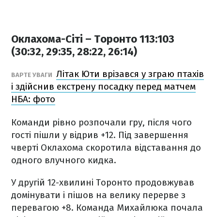
Оклахома-Сіті – Торонто 113:103
(30:32, 29:35, 28:22, 26:14)
Літак Юти врізався у зграю птахів
ВАРТЕ УВАГИ
і здійснив екстрену посадку перед матчем
НБА: фото
Команди рівно розпочали гру, після чого
гості пішли у відрив +12. Під завершення
чверті Оклахома скоротила відставання до
одного влучного кидка.
У другій 12-хвилині Торонто продовжував
домінувати і пішов на велику перерве з
перевагою +8. Команда Михайлюка почала