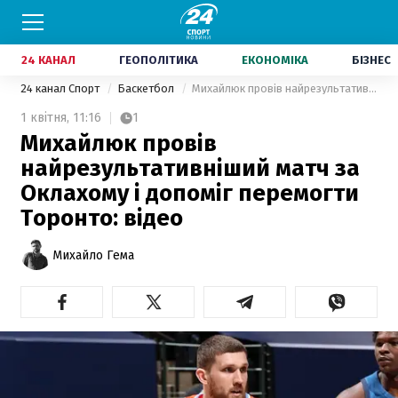
24 КАНАЛ
ГЕОПОЛІТИКА
ЕКОНОМІКА
БІЗНЕС
24 канал Спорт
Баскетбол
Михайлюк провів найрезультативніший матч за Оклахому і допоміг перемогти Торонто: відео
1 квітня,
11:16
1
Михайлюк провів
найрезультативніший матч за
Оклахому і допоміг перемогти
Торонто: відео
Михайло Гема