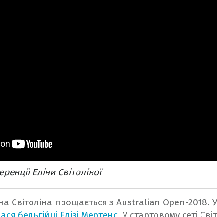
ренції Еліни Світоліної
на Світоліна прощається з Australian Open-2018.
У
ася бельгійці Елізі Мертенс
. У стартовому сеті Сві