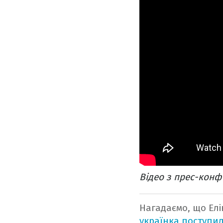
Відео з прес-конфе
Нагадаємо, що Елі
українка поступил