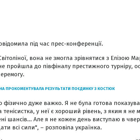
овідомила під час прес-конференції.
Світоліної, вона не змогла зрівнятися з Елізою М
е пройшла до півфіналу престижного турніру, ос
еремогу.
ІНА ПРОКОМЕНТУВАЛА РЕЗУЛЬТАТИ ПОЄДИНКУ З КОСТЮК
ло фізично дуже важко. Я не була готова показув
 тенісистка, у неї є хороший рівень, з яким я не 
ні шансів... Але я не кожен день виступаю в чвер
ати всі сили", – розповіла українка.