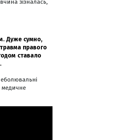
вчина зізналась,
м. Дуже сумно,
 травма правого
Згодом ставало
.
знеболювальні
и медичне