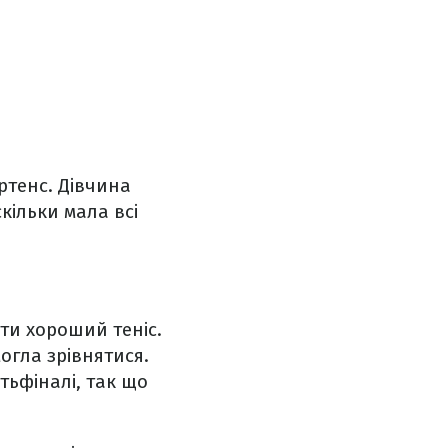
артенс. Дівчина
кільки мала всі
ати хороший теніс.
могла зрівнятися.
тьфіналі, так що