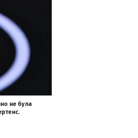
чно не була
ертенс.