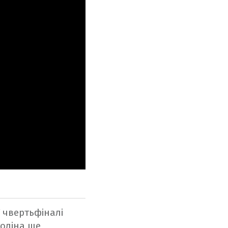
 чвертьфіналі
толіна ще