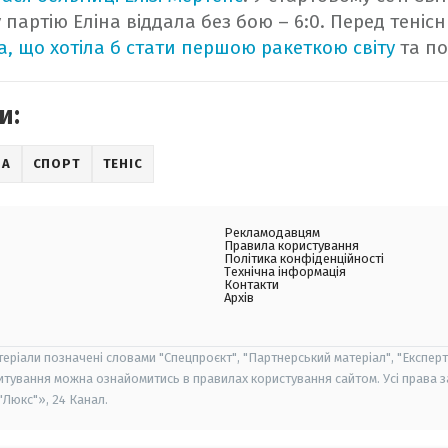
у партію Еліна віддала без бою – 6:0. Перед тені
а, що хотіла б стати першою ракеткою світу
та по
и:
НА
СПОРТ
ТЕНІС
Рекламодавцям
Правила користування
Політика конфіденційності
Технічна інформація
Контакти
Архів
теріали позначені словами "Спецпроєкт", "Партнерський матеріал", "Експерт
итування можна ознайомитись в правилах користування сайтом. Усі права 
Люкс"», 24 Канал.