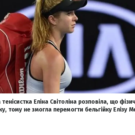
 тенісистка Еліна Світоліна розповіла, що фізи
у, тому не змогла перемогти бельгійку Елізу М