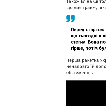
Також Еліна Світо
що має травму, яка
Перед стартом 
що сьогодні я 
стегна. Вона по
гірше, потім бу
Перша ракетка Укр
ненадовго їй допо
обстеження.