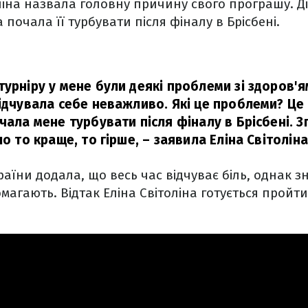
ліна назвала головну причину свого програшу. Ді
 почала її турбувати після фіналу в Брісбені.
турніру у мене були деякі проблеми зі здоров'я
відчувала себе неважливо. Які це проблеми? Це
чала мене турбувати після фіналу в Брісбені. 
ло то краще, то гірше,
– заявила Еліна Світоліна
аїни додала, що весь час відчуває біль, однак 
магають. Відтак Еліна Світоліна готується пройт