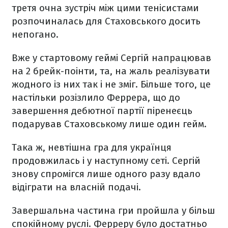
третя очна зустріч між цими тенісистами
розпочиналась для Стаховського досить
непогано.
Вже у стартовому геймі Сергій напрацював
на 2 брейк-поінти, та, на жаль реалізувати
жодного із них так і не зміг. Більше того, це
настільки розізлило Феррера, що до
завершення дебютної партії піренеєць
подарував Стаховському лише один гейм.
Така ж, невтішна гра для українця
продовжилась і у наступному сеті. Сергій
знову спромігся лише одного разу вдало
відіграти на власній подачі.
Завершальна частина гри пройшла у більш
спокійному руслі. Ферреру було достатньо