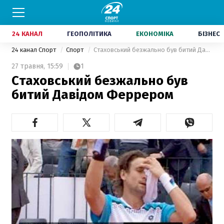
24 КАНАЛ
ГЕОПОЛІТИКА
ЕКОНОМІКА
БІЗНЕС
24 канал Спорт
Спорт
Стаховський безжально був битий Давідом Феррером
27 травня,
15:59
1
Стаховський безжально був
битий Давідом Феррером