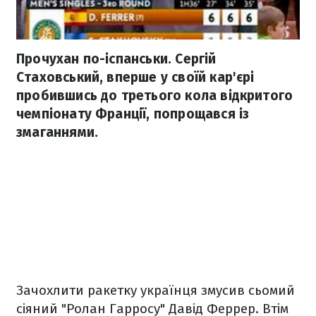
Прочухан по-іспанськи. Сергій
Стаховський, вперше у своїй кар'єрі
пробившись до третього кола відкритого
чемпіонату Франції, попрощався із
змаганнями.
Зачохлити ракетку українця змусив сьомий
сіяний "Ролан Гарросу" Давід Феррер. Втім