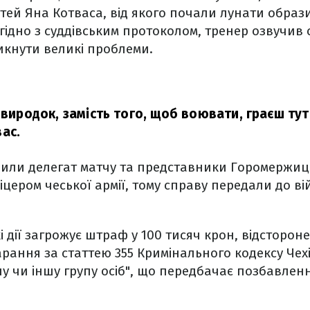
тей Яна Котваса, від якого почали лунати образ
гідно з суддівським протоколом, тренер озвучив с
икнути великі проблеми.
 виродок, замість того, щоб воювати, граєш тут
ас.
дили делегат матчу та представники Горомержиц
цером чеської армії, тому справу передали до вій
і дії загрожує штраф у 100 тисяч крон, відсторон
карання за статтею 355 Кримінального кодексу Чех
ну чи іншу групу осіб", що передбачає позбавленн