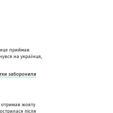
жице приймав
нувся на українця,
стки заборонили
 отримав жовту
гострилася після