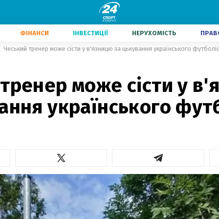
ФІНАНСИ
ІНВЕСТИЦІЇ
НЕРУХОМІСТЬ
ПРАВ
Чеський тренер може сісти у в'язницю за цькування українського футболі
тренер може сісти у в
ання українського фут