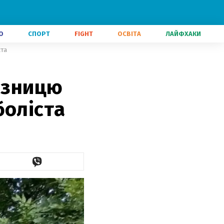
О
СПОРТ
FIGHT
ОСВІТА
ЛАЙФХАКИ
ста
'язницю
боліста