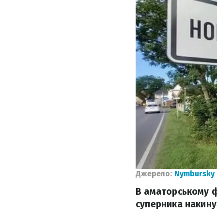
Джерело:
Nymbursky 
В аматорському ф
суперника накину