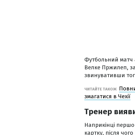
Футбольний матч 
Велке Пржилеп, за
звинувативши того
Повни
ЧИТАЙТЕ ТАКОЖ
змагатися в Чехії
Тренер вияви
Наприкінці першо
картку, після чог