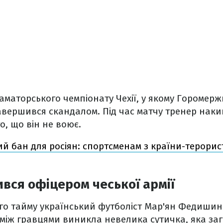
аматорського чемпіонату Чехії, у якому Горомер
вершився скандалом. Під час матчу тренер наки
, що він не воює.
й бан для росіян: спортсменам з країни-терори
вся офіцером чеської армії
го тайму український футболіст Мар'ян Федишин
о між гравцями виникла невелика сутичка, яка за