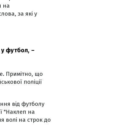
и на
лова, за які у
 у футбол,
–
е. Примітно, що
ськової поліції
ення від футболу
ії "Наклеп на
я волі на строк до