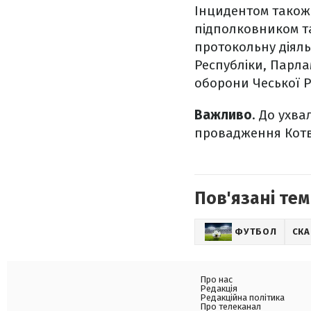
Інцидентом також 
підполковником та
протокольну діяль
Республіки, Парла
оборони Чеської Р
Важливо
. До ухв
провадження Котв
Пов'язані тем
ФУТБОЛ
СК
Про нас
Редакція
Редакційна політика
Про телеканал