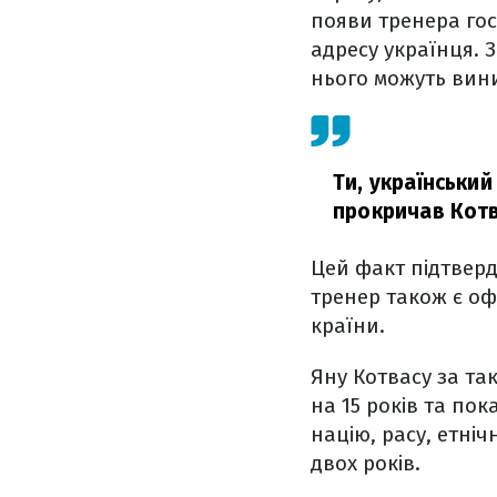
появи тренера гос
адресу українця. З
нього можуть вин
Ти, український
прокричав Котв
Цей факт підтвер
тренер також є офі
країни.
Яну Котвасу за так
на 15 років та по
націю, расу, етніч
двох років.