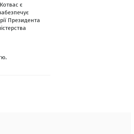
Котвас є
забезпечує
рії Президента
ністерства
тю.