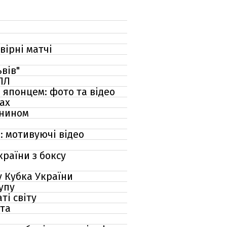
вірні матчі
вів"
ПЛ
 японцем: фото та відео
чах
янином
: мотивуючі відео
країни з боксу
у Кубка України
упу
ті світу
ата