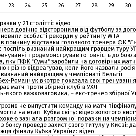
23
24
25
26
27
28
29
30
азки у 21 столітті: відео
нера довічно відсторонили від футболу за дого
тановили особисті рекорди у рейтингу WTA
в причину відставки головного тренера ФК "Ль
є поспіль визнаний найкращим гравцем туру У
ренуванні продемонстрував готовність до бою з
а, яку ПФК "Суми" заробили на договірних мат
нюк різко відреагував, коли його назвали росі
и визнаний найкращим у чемпіонаті Бельгії
Бех-Романчук вкотре показала свої тренування
грає матч проти збірної клубів УХЛ
-якого важковаговика, – екс-тренер збірної У
грозив не випустити команду на матч півфінал
могли на етапі Кубка світу: відео золотого вист
хокею зазнала розгромної поразки на чемпіона
з боксу проведе захист свого титулу у Києві: д
жця фіналу Кубка України: відео