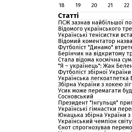
18
19
20
21
22
Статті
ПСЖ зазнав найбільшої пор
Відомого українського тре
Українські тенісистки вс
Відомий коментатор назва
Футболіст "Динамо" втрет
Берінчик на відкритому т
Стала відома космічна сум
"Я – українець": Жан Беле
Футболіст збірної Україн
Українська легкоатлетка 
Збірна України з хокею зі
Усик може перемагати будь
Сосновський
Президент "Інгульця" при
Українські гімнастки пере
Юнацька збірна України з 
Український чемпіон світу 
Єнот спрогнозував перемо