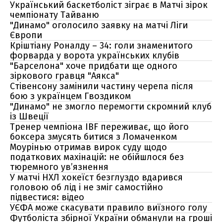
Український баскетболіст зіграє в Матчі зірок
чемпіонату Тайваню
"Динамо" оголосило заявку на матчі Ліги
Європи
Кріштіану Роналду – 34: голи знаменитого
форварда у ворота українських клубів
"Барселона" хоче придбати ще одного
зіркового гравця "Аякса"
Стівенсону замінили частину черепа після
бою з українцем Гвоздиком
"Динамо" не змогло перемогти скромний клуб
із Швеції
Тренер чемпіона IBF переживає, що його
боксера змусять битися з Ломаченком
Моурінью отримав вирок суду щодо
податкових махінацій: не обійшлося без
тюремного ув’язнення
У матчі НХЛ хокеїст безглуздо вдарився
головою об лід і не зміг самостійно
підвестися: відео
УЄФА може скасувати правило виїзного голу
Футболіста збірної України обманули на гроші