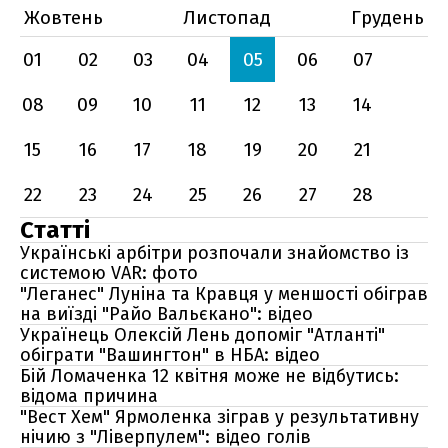
Жовтень
Листопад
Грудень
01
02
03
04
05
06
07
08
09
10
11
12
13
14
15
16
17
18
19
20
21
22
23
24
25
26
27
28
Статті
Українські арбітри розпочали знайомство із
системою VAR: фото
"Леганес" Луніна та Кравця у меншості обіграв
на виїзді "Райо Вальєкано": відео
Українець Олексій Лень допоміг "Атланті"
обіграти "Вашингтон" в НБА: відео
Бій Ломаченка 12 квітня може не відбутись:
відома причина
"Вест Хем" Ярмоленка зіграв у результативну
нічию з "Ліверпулем": відео голів