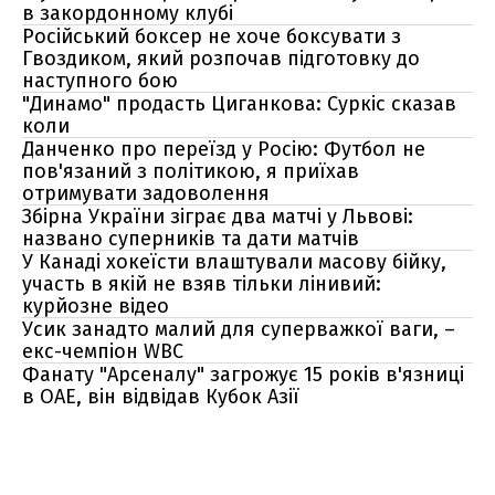
в закордонному клубі
Російський боксер не хоче боксувати з
Гвоздиком, який розпочав підготовку до
наступного бою
"Динамо" продасть Циганкова: Суркіс сказав
коли
Данченко про переїзд у Росію: Футбол не
пов'язаний з політикою, я приїхав
отримувати задоволення
Збірна України зіграє два матчі у Львові:
названо суперників та дати матчів
У Канаді хокеїсти влаштували масову бійку,
участь в якій не взяв тільки лінивий:
курйозне відео
Усик занадто малий для суперважкої ваги, –
екс-чемпіон WBC
Фанату "Арсеналу" загрожує 15 років в'язниці
в ОАЕ, він відвідав Кубок Азії