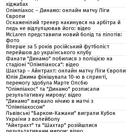
хіджабах
Олімпіакос – Динамо: онлайн матчу Ліги
Європи
Оскаженілий тренер накинувся на арбітра й
ледь не відлупцював його: відео
McLaren представили новий болід та пілотів:
фото
Вперше за 5 років російський футболіст
перейшов до українського клубу
Фанати "Динамо" побилися з поліцією на
стадіоні "Олімпіакоса": відео
Шахтар – Айнтрахт: онлайн матчу Ліги Європи
Юлія Джима фінішувала 10-ю в спринті,
перемогу здобула Марте Олсбю
"Олімпіакос" та "Динамо" розписали
результативну мирову: відео
"Динамо" вирвало нічию в матчі з
"Олімпіакосом"
Львівські "Барком-Кажани" виграли Кубок
України з волейболу
"Айнтрахт" та "Шахтар" розійшлися
результативним миром: відео