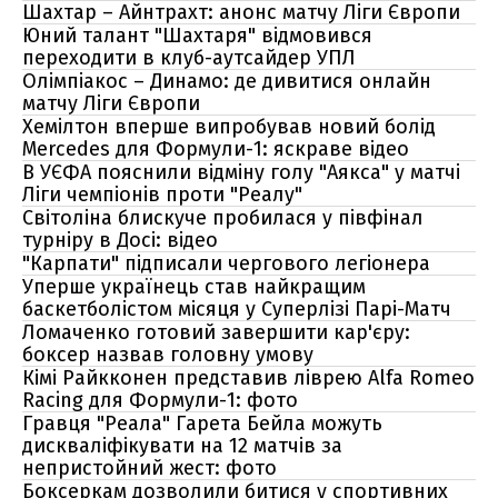
Шахтар – Айнтрахт: анонс матчу Ліги Європи
Юний талант "Шахтаря" відмовився
переходити в клуб-аутсайдер УПЛ
Олімпіакос – Динамо: де дивитися онлайн
матчу Ліги Європи
Хемілтон вперше випробував новий болід
Mercedes для Формули-1: яскраве відео
В УЄФА пояснили відміну голу "Аякса" у матчі
Ліги чемпіонів проти "Реалу"
Світоліна блискуче пробилася у півфінал
турніру в Досі: відео
"Карпати" підписали чергового легіонера
Уперше українець став найкращим
баскетболістом місяця у Суперлізі Парі-Матч
Ломаченко готовий завершити кар'єру:
боксер назвав головну умову
Кімі Райкконен представив ліврею Alfa Romeo
Racing для Формули-1: фото
Гравця "Реала" Гарета Бейла можуть
дискваліфікувати на 12 матчів за
непристойний жест: фото
Боксеркам дозволили битися у спортивних