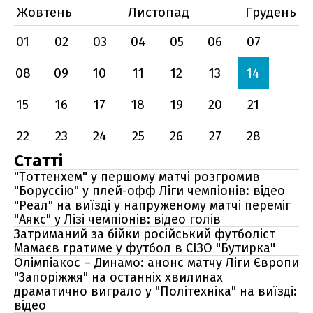
Жовтень
Листопад
Грудень
01
02
03
04
05
06
07
08
09
10
11
12
13
14
15
16
17
18
19
20
21
22
23
24
25
26
27
28
Статті
"Тоттенхем" у першому матчі розгромив
"Боруссію" у плей-офф Ліги чемпіонів: відео
"Реал" на виїзді у напруженому матчі переміг
"Аякс" у Лізі чемпіонів: відео голів
Затриманий за бійки російський футболіст
Мамаєв гратиме у футбол в СІЗО "Бутирка"
Олімпіакос – Динамо: анонс матчу Ліги Європи
"Запоріжжя" на останніх хвилинах
драматично виграло у "Політехніка" на виїзді:
відео