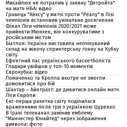
Михайлюк не потрапив у заявку "Детройта"
на матч НБА: відео
Гравець "Аяксу" у матчі проти "Реалу" в Лізі
чемпіонів встановив унікальне досягнення
Фінал Ліги чемпіонів 2020/2021 може
прийняти Мюнхен, він конкуруватиме з
російським містом
Біатлон: Україна виставила неочікуваний
склад на жіночу спринтерську гонку на Кубку
світу
Ефектний пас українського баскетболіста
Гладиря увійшов у топ-10 моментів
Єврокубка: відео
Ломаченко та Кролла вкотре не змогли
домовитися про бій
Шахтар – Айнтрахт: де дивитися онлайн матч
Ліги Європи
Екс-перша ракетка світу поділилася
враженнями після гри з українкою Цуренко
В Ірані телеканал замінив емблему
"Манчестер Юнайтед" через зображення
диявола: фото