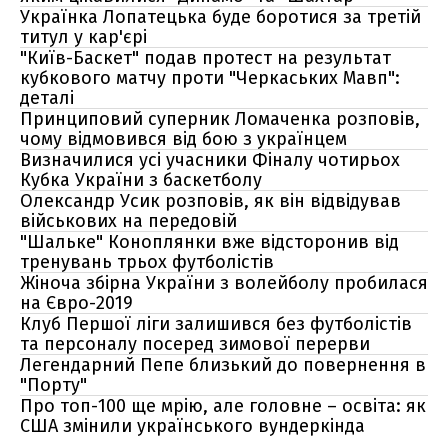
Українка Лопатецька буде боротися за третій
титул у кар'єрі
"Київ-Баскет" подав протест на результат
кубкового матчу проти "Черкаських Мавп":
деталі
Принциповий суперник Ломаченка розповів,
чому відмовився від бою з українцем
Визначилися усі учасники Фіналу чотирьох
Кубка України з баскетболу
Олександр Усик розповів, як він відвідував
військових на передовій
"Шальке" Коноплянки вже відсторонив від
тренувань трьох футболістів
Жіноча збірна України з волейболу пробилася
на Євро-2019
Клуб Першої ліги залишився без футболістів
та персоналу посеред зимової перерви
Легендарний Пепе близький до повернення в
"Порту"
Про топ-100 ще мрію, але головне – освіта: як
США змінили українського вундеркінда