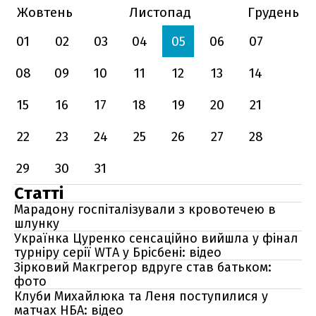
Жовтень
Листопад
Грудень
01
02
03
04
05
06
07
08
09
10
11
12
13
14
15
16
17
18
19
20
21
22
23
24
25
26
27
28
29
30
31
Статті
Марадону госпіталізували з кровотечею в
шлунку
Українка Цуренко сенсаційно вийшла у фінал
турніру серії WTA у Брісбені: відео
Зірковий Макгрегор вдруге став батьком:
фото
Клуби Михайлюка та Леня поступилися у
матчах НБА: відео