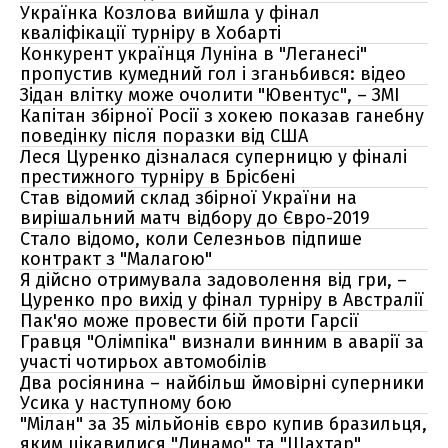
Українка Козлова вийшла у фінал
кваліфікації турніру в Хобарті
Конкурент українця Луніна в "Леганесі"
пропустив кумедний гол і зганьбився: відео
Зідан влітку може очолити "Ювентус", – ЗМІ
Капітан збірної Росії з хокею показав ганебну
поведінку після поразки від США
Леся Цуренко дізналася суперницю у фіналі
престижного турніру в Брісбені
Став відомий склад збірної України на
вирішальний матч відбору до Євро-2019
Стало відомо, коли Селезньов підпише
контракт з "Малагою"
Я дійсно отримувала задоволення від гри, –
Цуренко про вихід у фінал турніру в Австралії
Пак'яо може провести бій проти Гарсії
Гравця "Олімпіка" визнали винним в аварії за
участі чотирьох автомобілів
Два росіянина – найбільш ймовірні суперники
Усика у наступному бою
"Мілан" за 35 мільйонів євро купив бразильця,
яким цікавилися "Динамо" та "Шахтар"