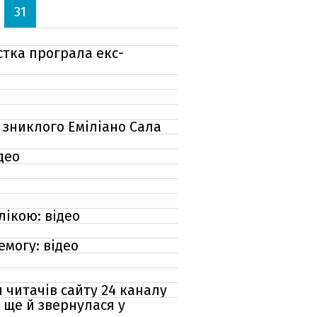
31
стка програла екс-
ь зниклого Еміліано Сала
део
лікою: відео
могу: відео
 читачів сайту 24 каналу
 ще й звернулася у