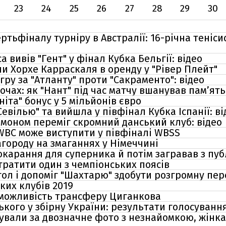
23
24
25
26
27
28
29
30
тьфіналу турніру в Австралії: 16-річна теніси
 вивів "Гент" у фінал Кубка Бельгії: відео
ли Хорхе Карраскаля в оренду у "Рівер Плейт"
ру за "Атланту" проти "Сакраменто": відео
очах: як "Нант" під час матчу вшанував пам’ят
ніта" бонус у 5 мільйонів євро
евілью" та вийшла у півфінал Кубка Іспанії: ві
омоном переміг скромний данський клуб: відео
WBC може виступити у півфіналі WBSS
городу на змаганнях у Німеччині
окарання для суперника й потім загравав з пуб
ратити один з чемпіонських поясів
ол і допоміг "Шахтарю" здобути розгромну пере
их клубів 2019
можливість трансферу Циганкова
кого у збірну України: результати голосування
вали за двозначне фото з незнайомкою, жінка