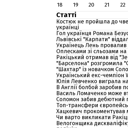
18
19
20
21
22
Статті
Костюк не пройшла до чвер
українці
Гол українця Романа Безуса
Львівські "Карпати" відда
Українець Лень провалив г
Оплесками зі сльозами на 
Ракіцький отримав від "Зе
"Барселона" розгромила "С
"Шахтар" із новачком Сол
Український екс-чемпіон 
Юлія Левченко виграла на
В Англії болбой заробив п
Василь Ломаченко може вт
Соломон забив дебютний г
Топ-трансфери європейськ
Хацкевич прокоментував 
Чи варто викликати Ракіць
Велогонщика дискваліфіку