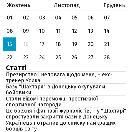
Жовтень
Листопад
Грудень
01
02
03
04
05
06
07
08
09
10
11
12
13
14
15
16
17
18
19
20
21
22
23
24
25
26
27
28
Статті
Презирство і неповага щодо мене, – екс-
тренер Усика
Базу "Шахтаря" в Донецьку окупували
бойовики
Стали відомі переможці престижної
спортивної нагороди
Це брехня і фантазії журналістів, – у "Шахтарі"
спростували закриття бази в Донецьку
Українець потрапив до списку найкращих
борців світу