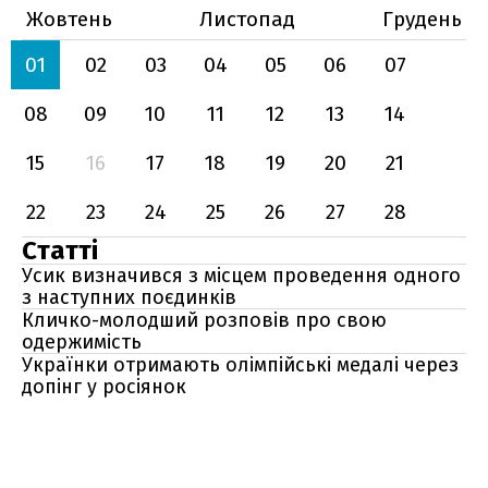
Жовтень
Листопад
Грудень
01
02
03
04
05
06
07
08
09
10
11
12
13
14
15
16
17
18
19
20
21
22
23
24
25
26
27
28
Статті
Усик визначився з місцем проведення одного
з наступних поєдинків
Кличко-молодший розповів про свою
одержимість
Українки отримають олімпійські медалі через
допінг у росіянок