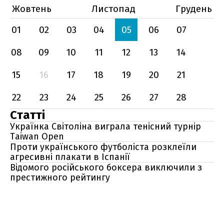
Жовтень
Листопад
Грудень
01
02
03
04
05
06
07
08
09
10
11
12
13
14
15
16
17
18
19
20
21
22
23
24
25
26
27
28
Статті
Українка Світоліна виграла тенісний турнір
Taiwan Open
Проти українського футболіста розклеїли
агресивні плакати в Іспанії
Відомого російського боксера виключили з
престижного рейтингу