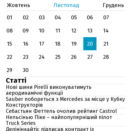
Жовтень
Листопад
Грудень
01
02
03
04
05
06
07
08
09
10
11
12
13
14
15
16
17
18
19
20
21
22
23
24
25
26
27
28
29
30
Статті
Нові шини Pirelli виконуватимуть
аеродинамічні функції
Sauber побореться з Mercedes за місце у Кубку
Конструкторів
Себастьян Феттель очолив рейтинг Castrol
Нельсінью Піке – найпопулярніший пілот
Truck Series
Делінінкайтіс підписав контракт із