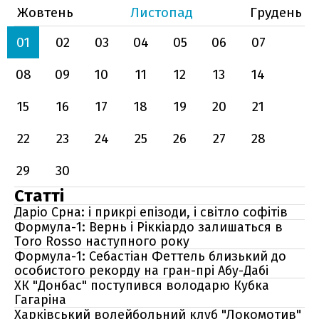
Жовтень
Листопад
Грудень
01
02
03
04
05
06
07
08
09
10
11
12
13
14
15
16
17
18
19
20
21
22
23
24
25
26
27
28
29
30
Статті
Даріо Срна: і прикрі епізоди, і світло софітів
Формула-1: Вернь і Ріккіардо залишаться в
Toro Rosso наступного року
Формула-1: Себастіан Феттель близький до
особистого рекорду на гран-прі Абу-Дабі
ХК "Донбас" поступився володарю Кубка
Гагаріна
Харківський волейбольний клуб "Локомотив"