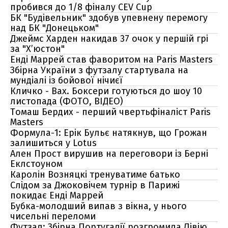
пробився до 1/8 фіналу CEV Cup
БК "Будівельник" здобув упевнену перемогу
над БК "Донецьком"
Джеймс Харден накидав 37 очок у першій грі
за "Х’юстон"
Енді Маррей став фаворитом на Paris Masters
Збірна України з футзалу стартувала на
мундіалі із бойової нічиєї
Кличко - Вах. Боксери готуються до шоу 10
листопада (ФОТО, ВІДЕО)
Томаш Бердих - перший чвертьфіналіст Paris
Masters
Формула-1: Ерік Бульє натякнув, що Грожан
залишиться у Lotus
Ален Прост вирушив на переговори із Берні
Еклстоуном
Каролін Возняцкі тренуватиме батько
Слідом за Джоковічем турнір в Парижі
покидає Енді Маррей
Бубка-молодший випав з вікна, у нього
чисельні переломи
Футзал: Збірна Португалії розгромила Лівію,