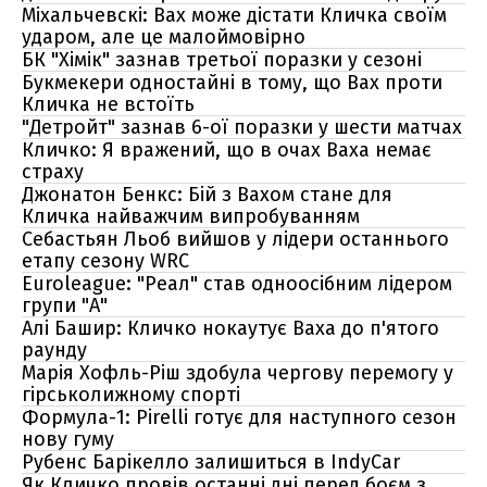
Міхальчевскі: Вах може дістати Кличка своїм
ударом, але це малоймовірно
БК "Хімік" зазнав третьої поразки у сезоні
Букмекери одностайні в тому, що Вах проти
Кличка не встоїть
"Детройт" зазнав 6-ої поразки у шести матчах
Кличко: Я вражений, що в очах Ваха немає
страху
Джонатон Бенкс: Бій з Вахом стане для
Кличка найважчим випробуванням
Себастьян Льоб вийшов у лідери останнього
етапу сезону WRC
Euroleague: "Реал" став одноосібним лідером
групи "А"
Алі Башир: Кличко нокаутує Ваха до п'ятого
раунду
Марія Хофль-Ріш здобула чергову перемогу у
гірськолижному спорті
Формула-1: Pirelli готує для наступного сезон
нову гуму
Рубенс Барікелло залишиться в IndyCar
Як Кличко провів останні дні перед боєм з