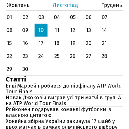
Жовтень
Листопад
Грудень
01
02
03
04
05
06
07
08
09
10
11
12
13
14
15
16
17
18
19
20
21
22
23
24
25
26
27
28
29
30
Статті
Енді Маррей пробився до півфіналу ATP World
Tour Finals
Новак Джоковіч виграв усі три матчі в групі А
на ATP World Tour Finals
Ряйконен подарував команді футболки із
власною цитатою
Хокейна збірна України закинула 17 шайб у
двох матчах в рамках олімпійського відбору