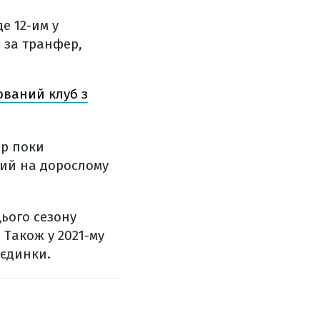
е 12-им у
о за транфер,
ований клуб з
ер поки
кий на дорослому
Цього сезону
. Також у 2021-му
оєдинки.