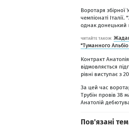
Воротаря збірної У
чемпіонаті Італії
однак донецький к
Жадан
ЧИТАЙТЕ ТАКОЖ
"Туманного Альбіо
Контракт Анатолія 
відмовляється під
рівні виступає з 20
За цей час ворота
Трубін провів 38 м
Анатолій дебютува
Пов'язані тем