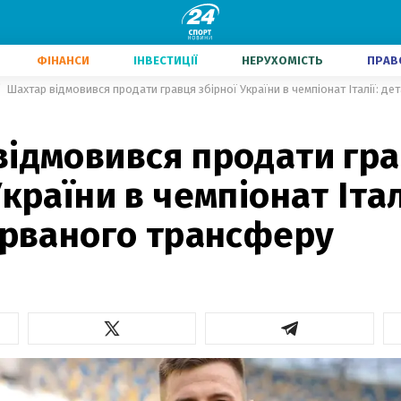
ФІНАНСИ
ІНВЕСТИЦІЇ
НЕРУХОМІСТЬ
ПРАВ
Шахтар відмовився продати гравця збірної України в чемпіонат Італії: де
відмовився продати гр
України в чемпіонат Італ
ірваного трансферу