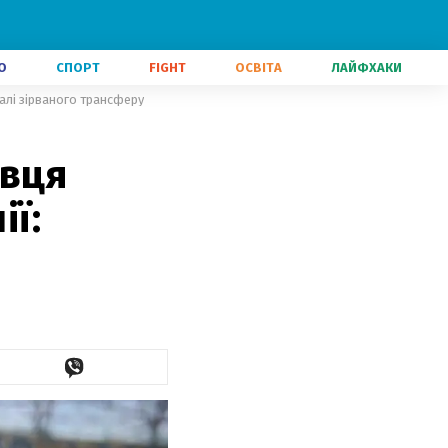
О
СПОРТ
FIGHT
ОСВІТА
ЛАЙФХАКИ
талі зірваного трансферу
авця
ії: