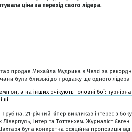
увала ціна за перехід свого лідера.
ар продав Михайла Мудрика в Челсі за рекордні
чани були близькі до продажу ще одного лідера
емпіон, а на інших очікують головні бої: турнірн
іші
Трубіна. 21-річний кіпер викликав інтерес з боку
х Ліверпуль, Інтер та Тоттенхем. Журналіст Євген
Шахтаря була конкретна офіційна пропозиція від 