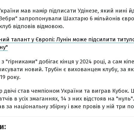
країни мав намір підписати Удінезе, який нині йд
. "Зебри" запропонували Шахтарю 6 мільйонів євр
луб відповів відмовою.
ий талант у Європі: Лунін може підсилити титул
ну"
з "гірниками" добігає кінця у 2024 році, а сам кіп
писувати новий. Трубін є вихованцем клубу, за я
19 року.
р двічі став чемпіоном України та виграв Кубок. 
атчів в усіх змаганнях, 14 з них відстояв на "нуль"
в за національну збірну і вже провів у ній три п
и: