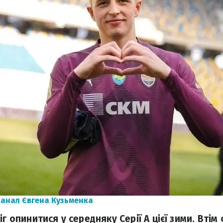
канал Євгена Кузьменка
іг опинитися у середняку Серії А цієї зими. Втім