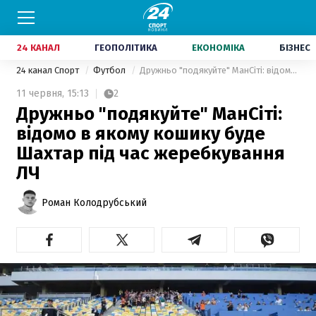
24 КАНАЛ
ГЕОПОЛІТИКА
ЕКОНОМІКА
БІЗНЕС
24 канал Спорт
Футбол
Дружньо "подякуйте" МанСіті: відомо в якому кошику буде Шахтар під час жеребкування ЛЧ
11 червня,
15:13
2
Дружньо "подякуйте" МанСіті:
відомо в якому кошику буде
Шахтар під час жеребкування
ЛЧ
Роман Колодрубський