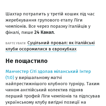
Шахтар потрапить у третій кошик під час
жеребкування групового етапу Ліги
чемпіонів. Все через поразку італійців у
фіналі, пише
24 Канал.
Суцільний провал: як італійські
ВАРТЕ УВАГИ
клуби осоромилися в єврокубках
Не пощастило
Манчестер Сіті здолав міланський Інтер
(1:0)
у вирішальному матчі
найпрестижнішого клубного турніру. Таким
чином англійський колектив підняв
перший трофей Ліги чемпіонів та підпсував
українському клубу вигідні позиції на