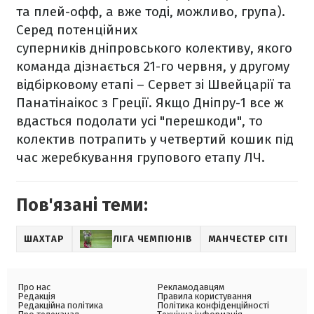
та плей-офф, а вже тоді, можливо, група).
Серед потенційних
суперників дніпровського колективу, якого
команда дізнається 21-го червня, у другому
відбірковому етапі – Сервет зі Швейцарії та
Панатінаікос з Греції. Якщо Дніпру-1 все ж
вдасться подолати усі "перешкоди", то
колектив потрапить у четвертий кошик під
час жеребкування групового етапу ЛЧ.
Пов'язані теми:
ШАХТАР
ЛІГА ЧЕМПІОНІВ
МАНЧЕСТЕР СІТІ
Про нас
Рекламодавцям
Редакція
Правила користування
Редакційна політика
Політика конфіденційності