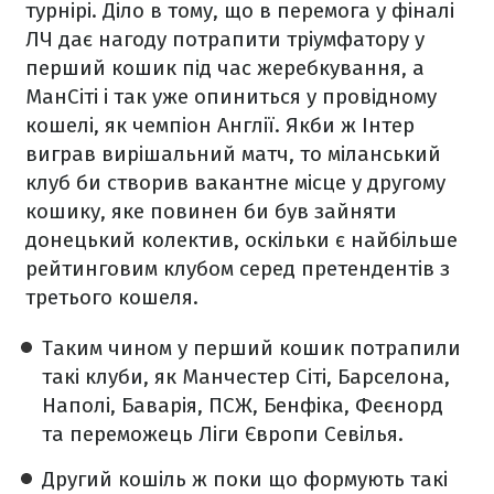
турнірі. Діло в тому, що в перемога у фіналі
ЛЧ дає нагоду потрапити тріумфатору у
перший кошик під час жеребкування, а
МанСіті і так уже опиниться у провідному
кошелі, як чемпіон Англії. Якби ж Інтер
виграв вирішальний матч, то міланський
клуб би створив вакантне місце у другому
кошику, яке повинен би був зайняти
донецький колектив, оскільки є найбільше
рейтинговим клубом серед претендентів з
третього кошеля.
Таким чином у перший кошик потрапили
такі клуби, як Манчестер Сіті, Барселона,
Наполі, Баварія, ПСЖ, Бенфіка, Феєнорд
та переможець Ліги Європи Севілья.
Другий кошіль ж поки що формують такі