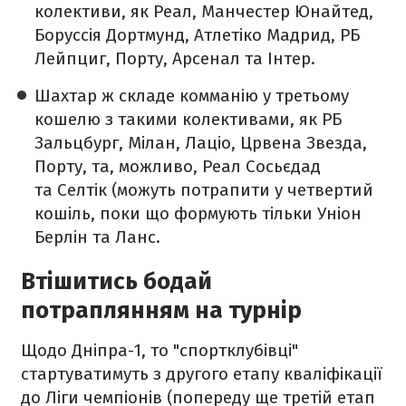
колективи, як Реал, Манчестер Юнайтед,
Боруссія Дортмунд, Атлетіко Мадрид, РБ
Лейпциг, Порту, Арсенал та Інтер.
Шахтар ж складе комманію у третьому
кошелю з такими колективами, як РБ
Зальцбург, Мілан, Лаціо, Црвена Звезда,
Порту, та, можливо, Реал Сосьєдад
та Селтік (можуть потрапити у четвертий
кошіль, поки що формують тільки Уніон
Берлін та Ланс.
Втішитись бодай
потраплянням на турнір
Щодо Дніпра-1, то "спортклубівці"
стартуватимуть з другого етапу кваліфікації
до Ліги чемпіонів (попереду ще третій етап