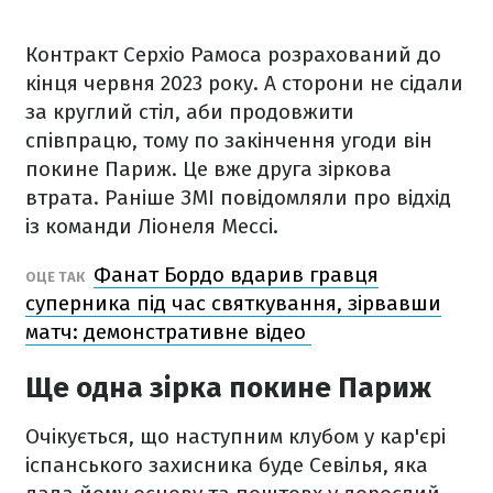
Контракт Серхіо Рамоса розрахований до
кінця червня 2023 року. А сторони не сідали
за круглий стіл, аби продовжити
співпрацю, тому по закінчення угоди він
покине Париж. Це вже друга зіркова
втрата. Раніше ЗМІ повідомляли про відхід
із команди Ліонеля Мессі.
Фанат Бордо вдарив гравця
ОЦЕ ТАК
суперника під час святкування, зірвавши
матч: демонстративне відео
Ще одна зірка покине Париж
Очікується, що наступним клубом у кар'єрі
іспанського захисника буде Севілья, яка