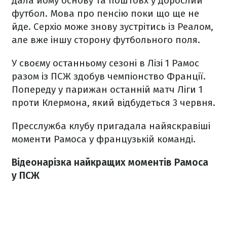
дала йому основу та поштовх у дорослий
футбол. Мова про пенсію поки що ще не
йде. Серхіо може знову зустрітись із Реалом,
але вже іншу сторону футбольного поля.
У своєму останньому сезоні в Лізі 1 Рамос
разом із ПСЖ здобув чемпіонство Франції.
Попереду у парижан останній матч Ліги 1
проти Клермона, який відбудеться 3 червня.
Пресслужба клубу пригадала найяскравіші
моменти Рамоса у французькій команді.
Відеонарізка найкращих моментів Рамоса
у ПСЖ