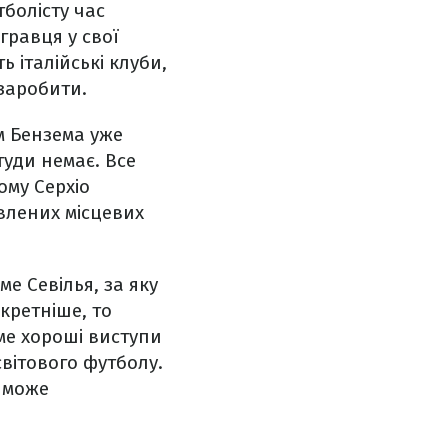
болісту час
гравця у свої
 італійські клуби,
дзаробити.
м Бензема уже
туди немає. Все
ому Серхіо
влених місцевих
ме Севілья, за яку
кретніше, то
аме хороші виступи
світового футболу.
е може