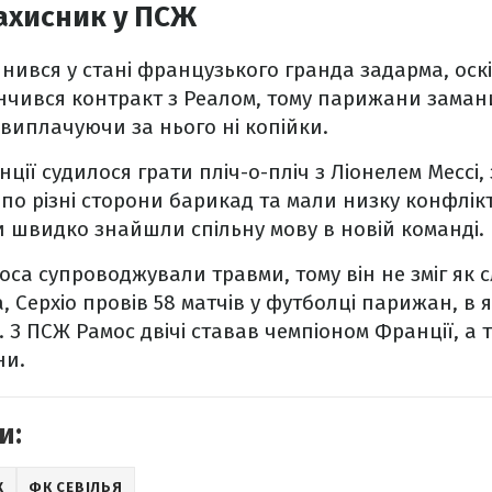
ахисник у ПСЖ
нився у стані французького гранда задарма, оскі
кінчився контракт з Реалом, тому парижани заман
 виплачуючи за нього ні копійки.
ції судилося грати пліч-о-пліч з Ліонелем Мессі,
по різні сторони барикад та мали низку конфлікт
и швидко знайшли спільну мову в новій команді.
са супроводжували травми, тому він не зміг як с
, Серхіо провів 58 матчів у футболці парижан, в 
т. З ПСЖ Рамос двічі ставав чемпіоном Франції, а
ни.
и:
Ж
ФК СЕВІЛЬЯ