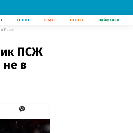
О
СПОРТ
FIGHT
ОСВІТА
ЛАЙФХАКИ
 в Реалі
ник ПСЖ
 не в