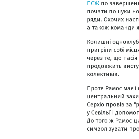
ПСЖ
по завершенн
почати пошуки нов
ряди. Охочих насп
а також команди ж 
Колишні одноклубн
пригріли собі місц
через те, що пасія
продовжить виступ
колективів.
Проте Рамос має і 
центральний захис
Серхіо провів за "
у Севільї і допомо
До того ж Рамос ц
символізувати пр