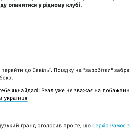
ду опинитися у рідному клубі.
 перейти до Севільї. Поїздку на "заробітки" заб
бека.
себе якнайдалі: Реал уже не зважає на побажанн
и українця
зький гранд оголосив про те, що
Серхіо Рамос 