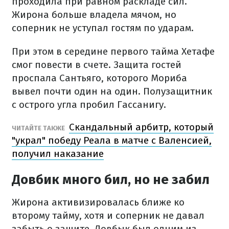
проходила при равном раскладе сил.
Жирона больше владела мячом, но
соперник не уступал гостям по ударам.
При этом в середине первого тайма Хетафе
смог повести в счете. Защита гостей
проспала Сантьяго, которого Мориба
вывел почти один на один. Полузащитник
с острого угла пробил Гассанигу.
Скандальный арбитр, который
ЧИТАЙТЕ ТАКЖЕ
"украл" победу Реала в матче с Валенсией,
получил наказание
Довбик много бил, но не забил
Жирона активизировалась ближе ко
второму тайму, хотя и соперник не давал
забыть о защите. Довбык был одним из